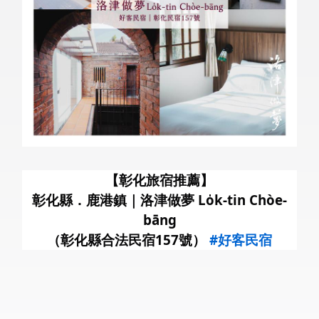
暑
【彰化旅宿推薦】
彰化縣．鹿港鎮｜洛津做夢 Lo̍k-tin Chòe-
bāng
（彰化縣合法民宿157號）
#好客民宿