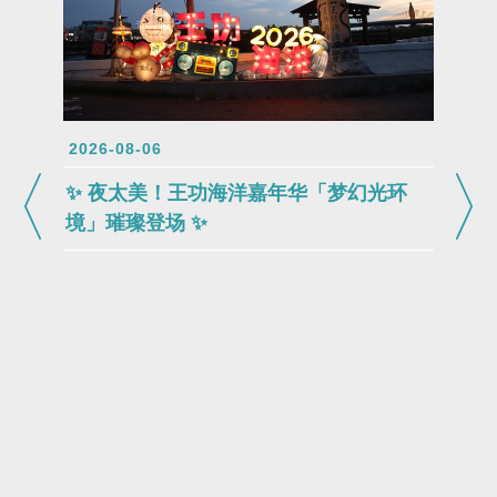
2026-08-06
✨ 夜太美！王功海洋嘉年华「梦幻光环
境」璀璨登场 ✨
2026-0
🐟 2