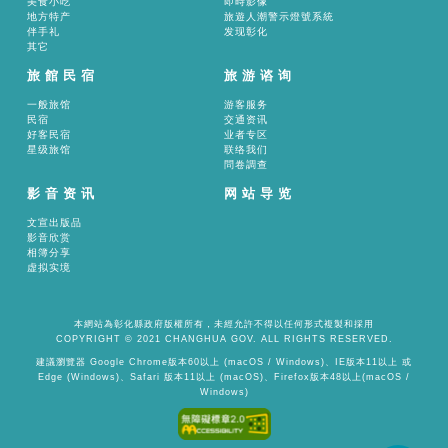
美食小吃
即時影像
地方特产
旅遊人潮警示燈號系統
伴手礼
发现彰化
其它
旅館民宿
旅游谘询
一般旅馆
游客服务
民宿
交通资讯
好客民宿
业者专区
星级旅馆
联络我们
問卷調查
影音资讯
网站导览
文宣出版品
影音欣赏
相簿分享
虚拟实境
本網站為彰化縣政府版權所有，未經允許不得以任何形式複製和採用
COPYRIGHT © 2021 CHANGHUA GOV. ALL RIGHTS RESERVED.
建議瀏覽器 Google Chrome版本60以上 (macOS / Windows)、IE版本11以上 或
Edge (Windows)、Safari 版本11以上 (macOS)、Firefox版本48以上(macOS /
Windows)