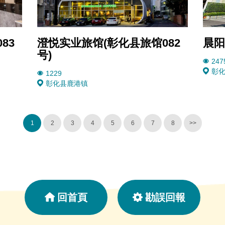
83
澄悦实业旅馆(彰化县旅馆082
晨阳
号)
247
彰
1229
彰化县
鹿港镇
1
2
3
4
5
6
7
8
>>
回首頁
勘誤回報