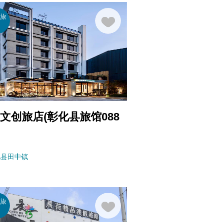
般旅
馆
文创旅店(彰化县旅馆088
化县
田中镇
般旅
馆