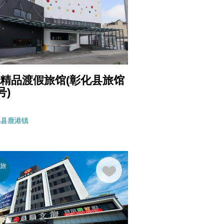
精品渡假旅馆(彰化县旅馆
号)
化县
鹿港镇
般旅
馆