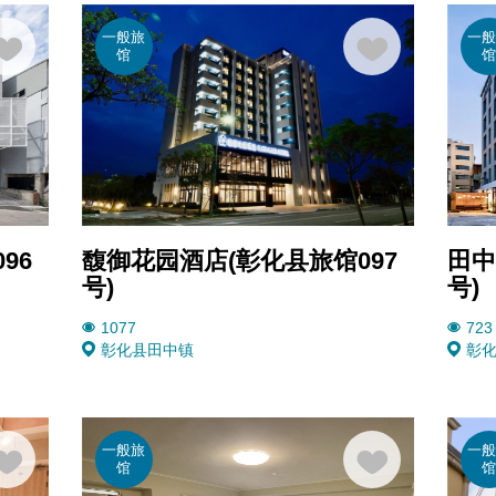
一般旅
一
馆
96
馥御花园酒店(彰化县旅馆097
田中
号)
号)
1077
723
彰化县
田中镇
彰
一般旅
一
馆