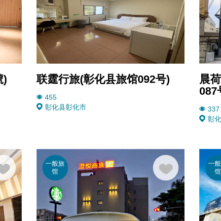
)
联霆行旅(彰化县旅馆092号)
晨荷
087
455
彰化县
彰化市
337
彰
一般旅
一
馆