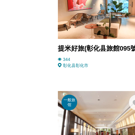
提米好旅(彰化县旅館095號
344
彰化县
彰化市
一般旅
馆