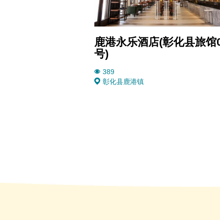
鹿港永乐酒店(彰化县旅馆0
号)
389
彰化县
鹿港镇