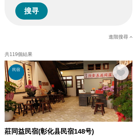
進階搜尋
共119個結果
民宿
莊同益民宿(彰化县民宿148号)