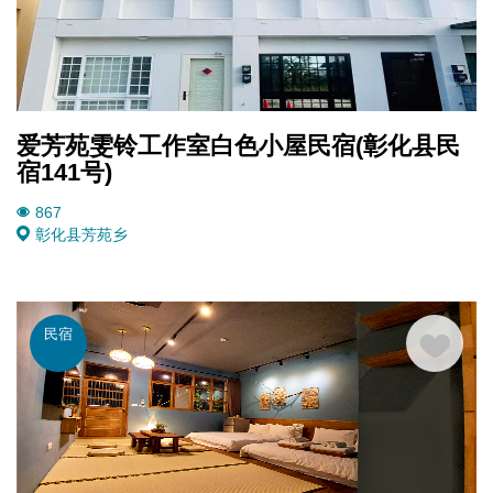
爱芳苑雯铃工作室白色小屋民宿(彰化县民
宿141号)
867
彰化县
芳苑乡
民宿