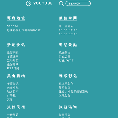
縣府地址
服務時間
500034
週一至週五
彰化縣彰化市卦山路8-1號
08:00~12:00
13:00~17:00
活动快讯
遊憩景點
最新消息
观光景点
年度盛事
特色公園
活动年历
彰化IG打卡
旅游活动
RSS订阅
美食購物
玩乐彰化
餐厅资讯
線上玩彰化
美食小吃
即時影像
地方特产
旅遊人潮警示燈號系統
伴手礼
发现彰化
其它
旅館民宿
旅游谘询
一般旅馆
游客服务