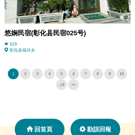
悠娴民宿(彰化县民宿025号)
629
彰化县
福兴乡
1
2
3
4
5
6
7
8
9
10
..14
>>
回首頁
勘誤回報