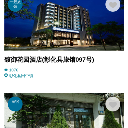
一般旅
馆
馥御花园酒店(彰化县旅馆097号)
1076
彰化县
田中镇
民宿