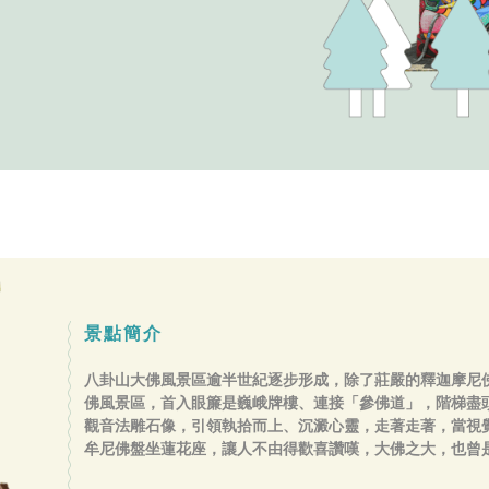
景點簡介
八卦山大佛風景區逾半世紀逐步形成，除了莊嚴的釋迦摩尼
佛風景區，首入眼簾是巍峨牌樓、連接「參佛道」，階梯盡
觀音法雕石像，引領執拾而上、沉澱心靈，走著走著，當視覺
牟尼佛盤坐蓮花座，讓人不由得歡喜讚嘆，大佛之大，也曾