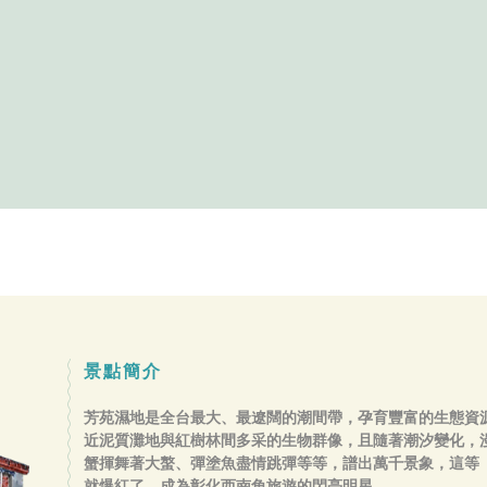
景點簡介
芳苑濕地是全台最大、最遼闊的潮間帶，孕育豐富的生態資
近泥質灘地與紅樹林間多采的生物群像，且隨著潮汐變化，
蟹揮舞著大螯、彈塗魚盡情跳彈等等，譜出萬千景象，這等
就爆紅了，成為彰化西南角旅遊的閃亮明星。