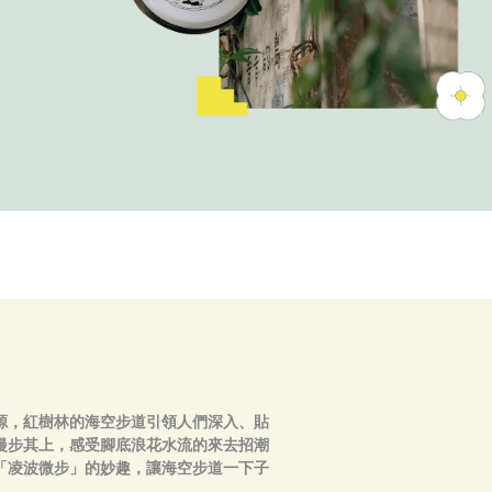
源，紅樹林的海空步道引領人們深入、貼
漫步其上，感受腳底浪花水流的來去招潮
「凌波微步」的妙趣，讓海空步道一下子