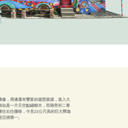
佛像，周邊還有豐富的遊憩資源，進入大
頭似是一片天空點綴樹木，而兩旁卅二尊
往右往挪移，乍見22公尺高的巨大釋迦
是亞洲第一。