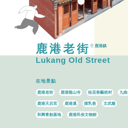
鹿港老街
鹿港鎮
Lukang Old Street
在地景點
鹿港老街
鹿港龍山寺
桂花巷藝術村
九曲
鹿港天后宮
鹿港溪
摸乳巷
文武廟
和興青創基地
鹿港民俗文物館