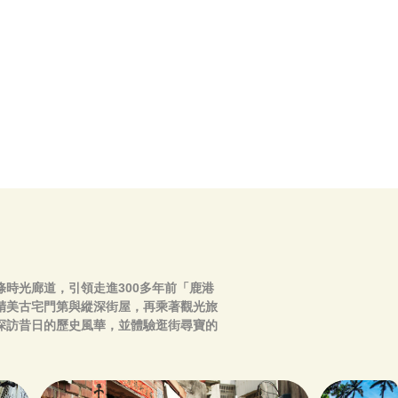
時光廊道，引領走進300多年前「鹿港
精美古宅門第與縱深街屋，再乘著觀光旅
探訪昔日的歷史風華，並體驗逛街尋寶的