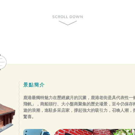
景點簡介
鹿港最獨特魅力在歷經歲月的沉澱，鹿港老街是具代表性一條
飛帆」，商船頭行、大小盤商聚集的歷史場景，至今仍保存
遊的浪潮，進駐多采店家，撐起強大的吸引力，召喚人潮，
驚喜。