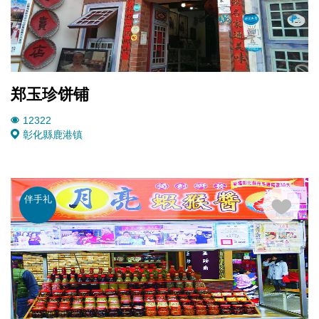
郑玉珍饼铺
12322
彰化縣鹿港镇
伴手礼