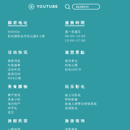
縣府地址
服務時間
500034
週一至週五
彰化縣彰化市卦山路8-1號
08:00~12:00
13:00~17:00
活动快讯
遊憩景點
最新消息
观光景点
年度盛事
特色公園
活动年历
彰化IG打卡
旅游活动
RSS订阅
美食購物
玩乐彰化
餐厅资讯
線上玩彰化
美食小吃
即時影像
地方特产
旅遊人潮警示燈號系統
伴手礼
发现彰化
其它
旅館民宿
旅游谘询
一般旅馆
游客服务