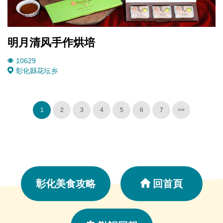
明月清风手作烘培
10629
彰化縣花坛乡
1
2
3
4
5
6
7
>>
彰化美食攻略
回首頁