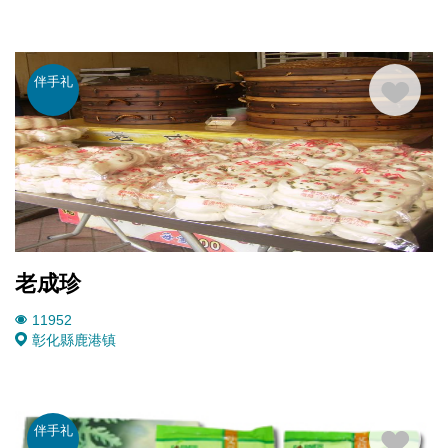
伴手礼
老成珍
11952
彰化縣鹿港镇
伴手礼