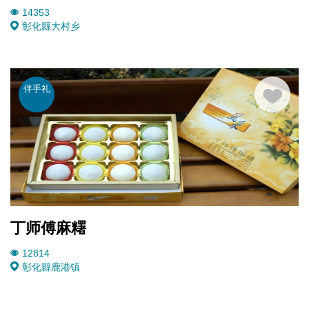
14353
彰化縣大村乡
伴手礼
丁师傅麻糬
12814
彰化縣鹿港镇