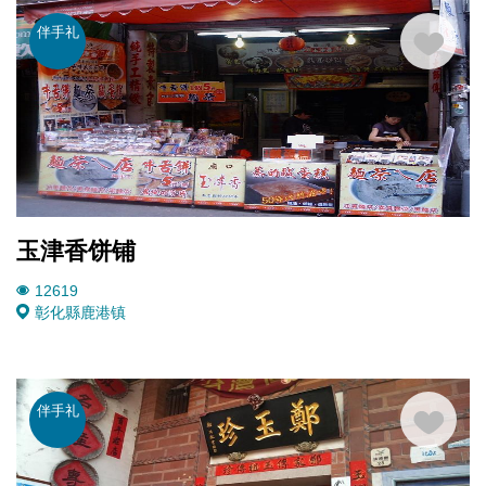
伴手礼
玉津香饼铺
12619
彰化縣鹿港镇
伴手礼