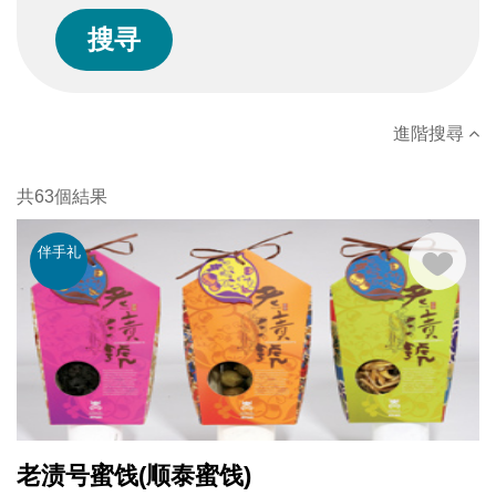
進階搜尋
共63個結果
伴手礼
老渍号蜜饯(顺泰蜜饯)