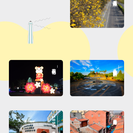
花在彰化
八卦山大佛风景区
1895八卦山抗日保台史迹馆
鹿港老街