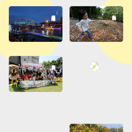
鹿港慶端陽
卦山游桐
鹰扬八卦
黄金风铃木