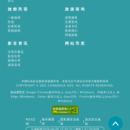
其它
旅館民宿
旅游谘询
一般旅馆
游客服务
民宿
交通资讯
好客民宿
业者专区
星级旅馆
联络我们
問卷調查
影音资讯
网站导览
文宣出版品
影音欣赏
相簿分享
虚拟实境
本網站為彰化縣政府版權所有，未經允許不得以任何形式複製和採用
COPYRIGHT © 2021 CHANGHUA GOV. ALL RIGHTS RESERVED.
建議瀏覽器 Google Chrome版本60以上 (macOS / Windows)、IE版本11以上 或
Edge (Windows)、Safari 版本11以上 (macOS)、Firefox版本48以上(macOS /
Windows)
RSS訂
著作權聲
隱私權安全政
資訊安全政
置頂
閱
明
策
策
台灣時間2026-08-06 12:55:21
瀏覽人次1702408