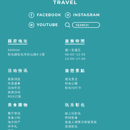
縣府地址
服務時間
500034
週一至週五
彰化縣彰化市卦山路8-1號
08:00~12:00
13:00~17:00
活动快讯
遊憩景點
最新消息
观光景点
年度盛事
特色公園
活动年历
彰化IG打卡
旅游活动
RSS订阅
美食購物
玩乐彰化
餐厅资讯
線上玩彰化
美食小吃
即時影像
地方特产
旅遊人潮警示燈號系統
伴手礼
发现彰化