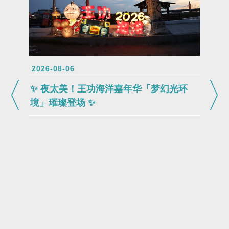
2026-08-06
✨ 夜太美！王功海洋嘉年华「梦幻光环
境」璀璨登场 ✨
2026-0
🐟 2