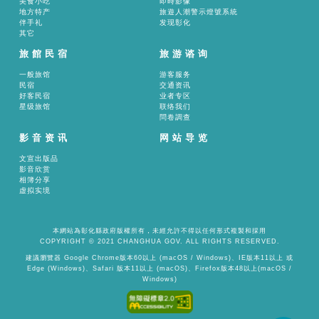
美食小吃
即時影像
地方特产
旅遊人潮警示燈號系統
伴手礼
发现彰化
其它
旅館民宿
旅游谘询
一般旅馆
游客服务
民宿
交通资讯
好客民宿
业者专区
星级旅馆
联络我们
問卷調查
影音资讯
网站导览
文宣出版品
影音欣赏
相簿分享
虚拟实境
本網站為彰化縣政府版權所有，未經允許不得以任何形式複製和採用
COPYRIGHT © 2021 CHANGHUA GOV. ALL RIGHTS RESERVED.
建議瀏覽器 Google Chrome版本60以上 (macOS / Windows)、IE版本11以上 或
Edge (Windows)、Safari 版本11以上 (macOS)、Firefox版本48以上(macOS /
Windows)