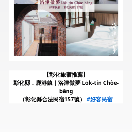
暑
【彰化旅宿推薦】
彰化縣．鹿港鎮｜洛津做夢 Lo̍k-tin Chòe-
bāng
（彰化縣合法民宿157號）
#好客民宿