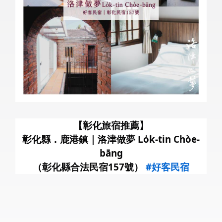
暑
【彰化旅宿推薦】
彰化縣．鹿港鎮｜洛津做夢 Lo̍k-tin Chòe-
bāng
（彰化縣合法民宿157號）
#好客民宿