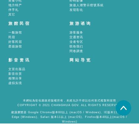
美食小吃
即時影像
地方特产
旅遊人潮警示燈號系統
伴手礼
发现彰化
其它
旅館民宿
旅游谘询
一般旅馆
游客服务
民宿
交通资讯
好客民宿
业者专区
星级旅馆
联络我们
問卷調查
影音资讯
网站导览
文宣出版品
影音欣赏
相簿分享
虚拟实境
本網站為彰化縣政府版權所有，未經允許不得以任何形式複製和採用
COPYRIGHT © 2021 CHANGHUA GOV. ALL RIGHTS RESERVED.
置頂
建議瀏覽器 Google Chrome版本60以上 (macOS / Windows)、IE版本11以上 或
Edge (Windows)、Safari 版本11以上 (macOS)、Firefox版本48以上(macOS /
Windows)