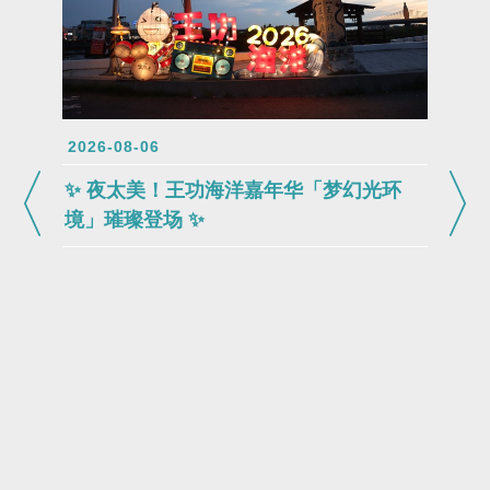
2026-08-06
✨ 夜太美！王功海洋嘉年华「梦幻光环
境」璀璨登场 ✨
2026-0
🐟 2