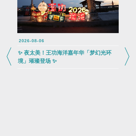
2026-08-06
✨ 夜太美！王功海洋嘉年华「梦幻光环
境」璀璨登场 ✨
2026-0
🐟 2