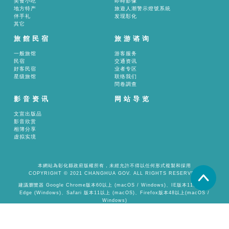
美食小吃
即時影像
地方特产
旅遊人潮警示燈號系統
伴手礼
发现彰化
其它
旅館民宿
旅游谘询
一般旅馆
游客服务
民宿
交通资讯
好客民宿
业者专区
星级旅馆
联络我们
問卷調查
影音资讯
网站导览
文宣出版品
影音欣赏
相簿分享
虚拟实境
本網站為彰化縣政府版權所有，未經允許不得以任何形式複製和採用
COPYRIGHT © 2021 CHANGHUA GOV. ALL RIGHTS RESERVED.
置頂
建議瀏覽器 Google Chrome版本60以上 (macOS / Windows)、IE版本11以上 或
Edge (Windows)、Safari 版本11以上 (macOS)、Firefox版本48以上(macOS /
Windows)