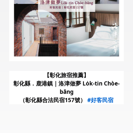
暑
【彰化旅宿推薦】
彰化縣．鹿港鎮｜洛津做夢 Lo̍k-tin Chòe-
bāng
（彰化縣合法民宿157號）
#好客民宿