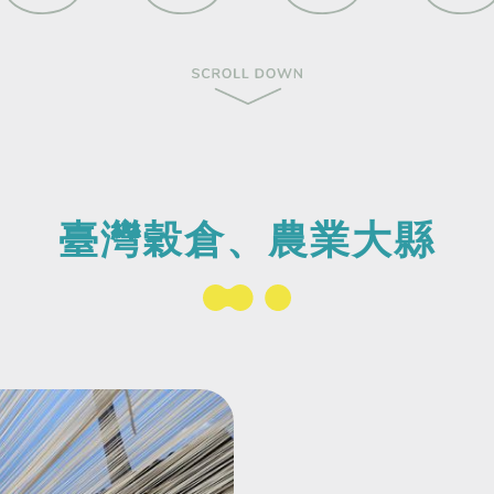
臺灣穀倉、農業大縣