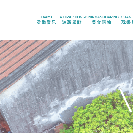
Events
ATTRACTIONS
DINING&SHOPPING
CHAN
活動資訊
遊憩景點
美食購物
玩樂