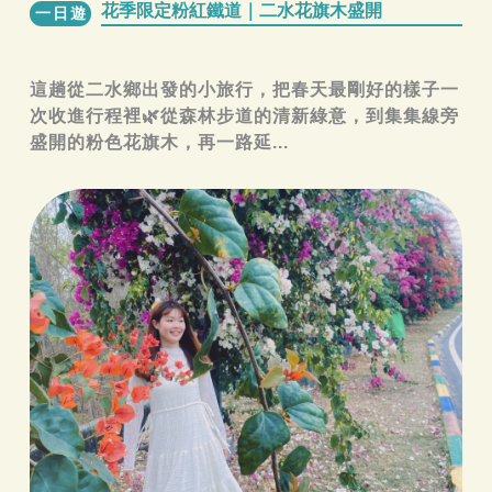
花季限定粉紅鐵道｜二水花旗木盛開
一日遊
這趟從二水鄉出發的小旅行，把春天最剛好的樣子一
次收進行程裡🌿從森林步道的清新綠意，到集集線旁
盛開的粉色花旗木，再一路延...