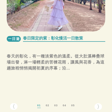
春日限定的紫：彰化慢活一日散策
一日遊
春天的彰化，有一種淡紫色的溫柔。從大肚溪棒壘球
場出發，淋一場輕柔的苦楝花雨，讓風與花香，為這
趟旅程悄悄揭開初夏的序幕；沿...
01
02
03
04
05