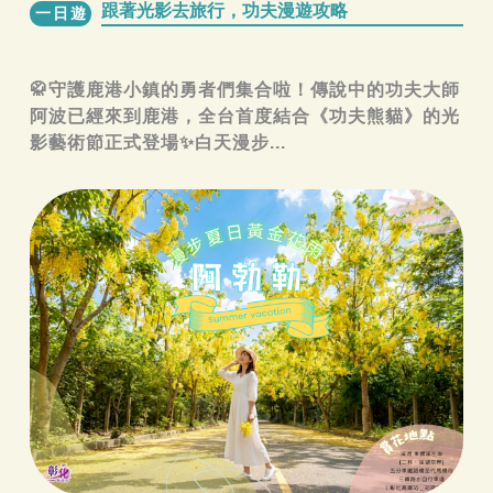
跟著光影去旅行，功夫漫遊攻略
一日遊
🥋守護鹿港小鎮的勇者們集合啦！傳說中的功夫大師
阿波已經來到鹿港，全台首度結合《功夫熊貓》的光
影藝術節正式登場✨白天漫步...