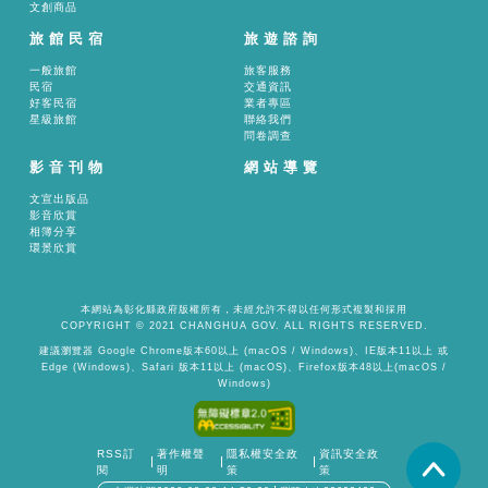
文創商品
旅館民宿
旅遊諮詢
一般旅館
旅客服務
民宿
交通資訊
好客民宿
業者專區
星級旅館
聯絡我們
問卷調查
影音刊物
網站導覽
文宣出版品
影音欣賞
相簿分享
環景欣賞
本網站為彰化縣政府版權所有，未經允許不得以任何形式複製和採用
COPYRIGHT © 2021 CHANGHUA GOV. ALL RIGHTS RESERVED.
建議瀏覽器 Google Chrome版本60以上 (macOS / Windows)、IE版本11以上 或
Edge (Windows)、Safari 版本11以上 (macOS)、Firefox版本48以上(macOS /
Windows)
RSS訂
著作權聲
隱私權安全政
資訊安全政
置頂
閱
明
策
策