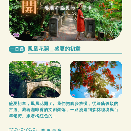
鳳凰花開＿盛夏的初章
一日遊
盛夏初章，鳳凰花開了。我們把腳步放慢，從綠蔭斑駁的
古道、藏著咖啡香的文創聚落，一路漫遊到森林秘境與百
年老街。跟著橘紅色的...