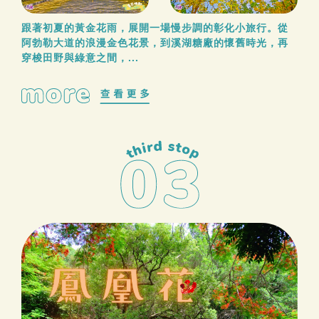
跟著初夏的黃金花雨，展開一場慢步調的彰化小旅行。從
阿勃勒大道的浪漫金色花景，到溪湖糖廠的懷舊時光，再
穿梭田野與綠意之間，...