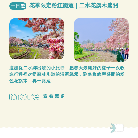
花季限定粉紅鐵道｜二水花旗木盛開
一日遊
這趟從二水鄉出發的小旅行，把春天最剛好的樣子一次收
進行程裡🌿從森林步道的清新綠意，到集集線旁盛開的粉
色花旗木，再一路延...