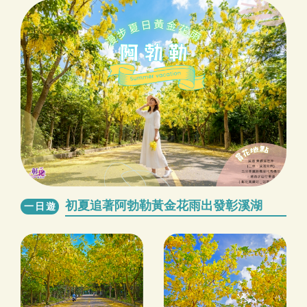
初夏追著阿勃勒黃金花雨出發彰溪湖
一日遊