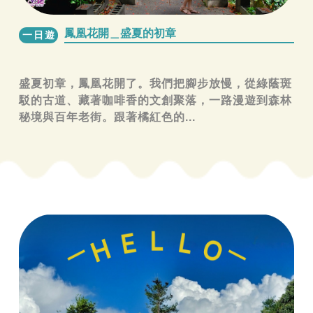
鳳凰花開＿盛夏的初章
一日遊
盛夏初章，鳳凰花開了。我們把腳步放慢，從綠蔭斑
駁的古道、藏著咖啡香的文創聚落，一路漫遊到森林
秘境與百年老街。跟著橘紅色的...