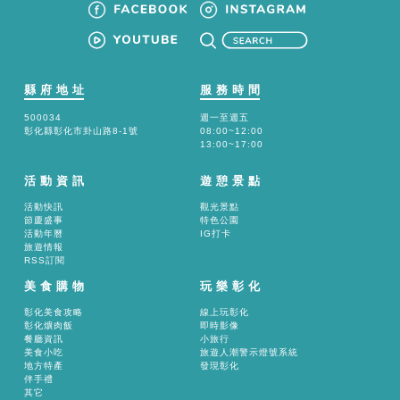
縣府地址
服務時間
500034
週一至週五
彰化縣彰化市卦山路8-1號
08:00~12:00
13:00~17:00
活動資訊
遊憩景點
活動快訊
觀光景點
節慶盛事
特色公園
活動年曆
IG打卡
旅遊情報
RSS訂閱
美食購物
玩樂彰化
彰化美食攻略
線上玩彰化
彰化爌肉飯
即時影像
餐廳資訊
小旅行
美食小吃
旅遊人潮警示燈號系統
地方特產
發現彰化
伴手禮
其它