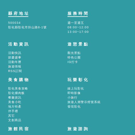
縣府地址
服務時間
500034
週一至週五
彰化縣彰化市卦山路8-1號
08:00~12:00
13:00~17:00
活動資訊
遊憩景點
活動快訊
觀光景點
節慶盛事
特色公園
活動年曆
IG打卡
旅遊情報
RSS訂閱
美食購物
玩樂彰化
彰化美食攻略
線上玩彰化
彰化爌肉飯
即時影像
餐廳資訊
小旅行
美食小吃
旅遊人潮警示燈號系統
地方特產
發現彰化
伴手禮
其它
文創商品
旅館民宿
旅遊諮詢