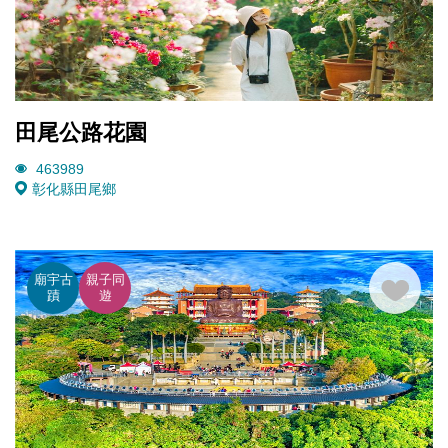
田尾公路花園
463989
彰化縣田尾鄉
廟宇古
親子同
蹟
遊