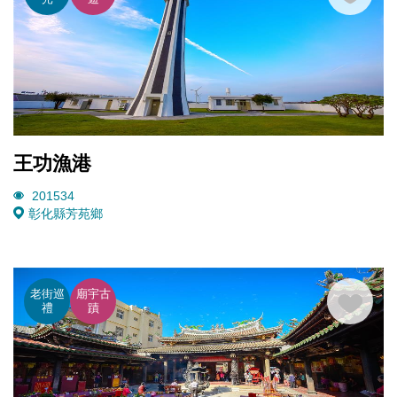
王功漁港
201534
彰化縣芳苑鄉
老街巡
廟宇古
禮
蹟