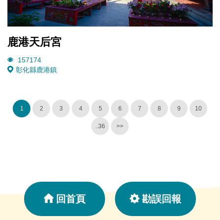
鹿港天后宮
157174
彰化縣鹿港鎮
1
2
3
4
5
6
7
8
9
10
..36
>>
回首頁
勘誤回報