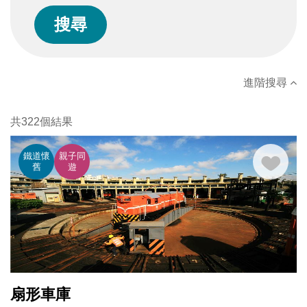
進階搜尋
共322個結果
鐵道懷
親子同
舊
遊
扇形車庫