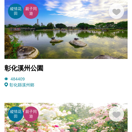
縱情花
親子同
田
遊
彰化溪州公園
484409
彰化縣溪州鄉
縱情花
親子同
田
遊