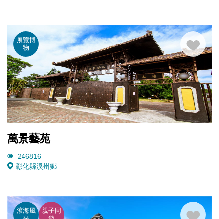
展覽博
物
萬景藝苑
246816
彰化縣溪州鄉
濱海風
親子同
光
遊