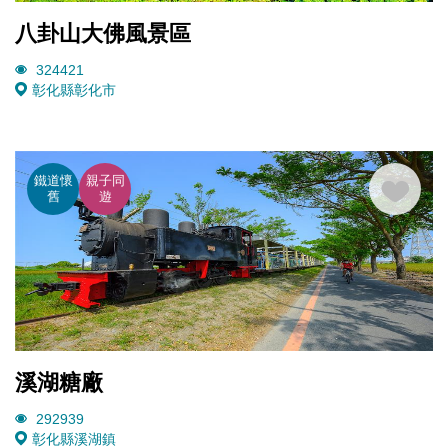
八卦山大佛風景區
324421
彰化縣彰化市
鐵道懷
親子同
舊
遊
溪湖糖廠
292939
彰化縣溪湖鎮