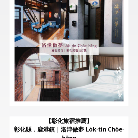
暑
【彰化旅宿推薦】
彰化縣．鹿港鎮｜洛津做夢 Lo̍k-tin Chòe-
bāng