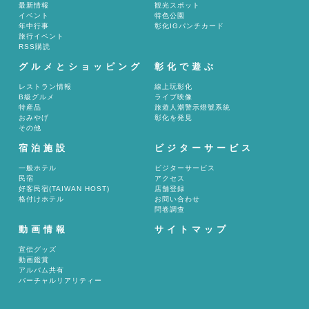
最新情報
観光スポット
イベント
特色公園
年中行事
彰化IGパンチカード
旅行イベント
RSS購読
グルメとショッピング
彰化で遊ぶ
レストラン情報
線上玩彰化
B級グルメ
ライブ映像
特産品
旅遊人潮警示燈號系統
おみやげ
彰化を発見
その他
宿泊施設
ビジターサービス
一般ホテル
ビジターサービス
民宿
アクセス
好客民宿(TAIWAN HOST)
店舗登録
格付けホテル
お問い合わせ
問卷調查
動画情報
サイトマップ
宣伝グッズ
動画鑑賞
アルバム共有
バーチャルリアリティー