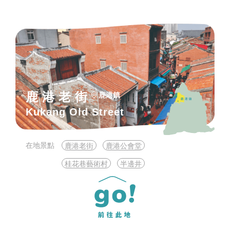
鹿港老街
鹿港鎮
Kukang Old Street
在地景點
鹿港老街
鹿港公會堂
桂花巷藝術村
半邊井