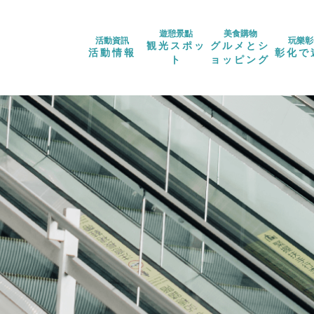
遊憩景點
美食購物
活動資訊
玩樂彰
観光スポッ
グルメとシ
活動情報
彰化で
ト
ョッピング