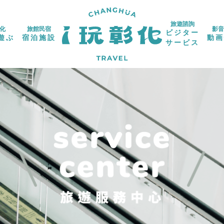
旅遊諮詢
化
旅館民宿
影音
ビジター
遊ぶ
宿泊施設
動画
サービス