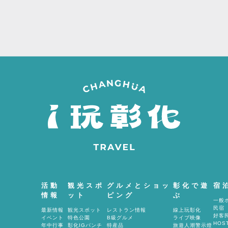
間
活動
観光スポ
グルメとショッ
彰化で遊
宿
情報
ット
ピング
ぶ
一般
民宿
最新情報
観光スポット
レストラン情報
線上玩彰化
好客民
イベント
特色公園
B級グルメ
ライブ映像
HOST
年中行事
彰化IGパンチ
特産品
旅遊人潮警示燈