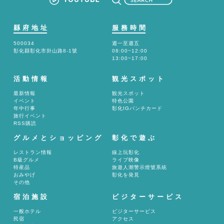
縣府地址
服務時間
500034
週一至週五
彰化縣彰化市卦山路8-1號
08:00~12:00
13:00~17:00
活動情報
観光スポット
最新情報
観光スポット
イベント
特色公園
年中行事
彰化IGパンチカード
旅行イベント
RSS購読
グルメとショッピング
彰化で遊ぶ
レストラン情報
線上玩彰化
B級グルメ
ライブ映像
特産品
旅遊人潮警示燈號系統
おみやげ
彰化を発見
その他
宿泊施設
ビジターサービス
一般ホテル
ビジターサービス
民宿
アクセス