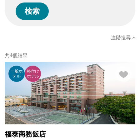
進階搜尋
共4個結果
一般ホ
格付け
テル
ホテル
福泰商務飯店