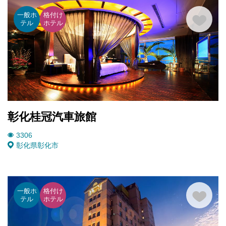
一般ホ
格付け
テル
ホテル
彰化桂冠汽車旅館
3306
彰化県
彰化市
一般ホ
格付け
テル
ホテル