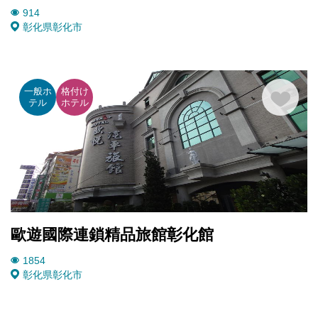
914
彰化県
彰化市
一般ホ
格付け
テル
ホテル
歐遊國際連鎖精品旅館彰化館
1854
彰化県
彰化市