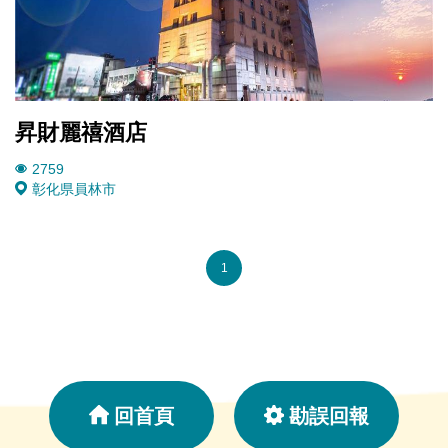
昇財麗禧酒店
2759
彰化県
員林市
1
回首頁
勘誤回報