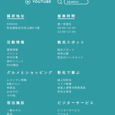
縣府地址
服務時間
500034
週一至週五
彰化縣彰化市卦山路8-1號
08:00~12:00
13:00~17:00
活動情報
観光スポット
最新情報
観光スポット
イベント
特色公園
年中行事
彰化IGパンチカード
旅行イベント
RSS購読
グルメとショッピング
彰化で遊ぶ
レストラン情報
線上玩彰化
B級グルメ
ライブ映像
特産品
旅遊人潮警示燈號系統
おみやげ
彰化を発見
その他
宿泊施設
ビジターサービス
一般ホテル
ビジターサービス
民宿
アクセス