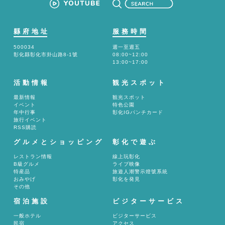
縣府地址
服務時間
500034
週一至週五
彰化縣彰化市卦山路8-1號
08:00~12:00
13:00~17:00
活動情報
観光スポット
最新情報
観光スポット
イベント
特色公園
年中行事
彰化IGパンチカード
旅行イベント
RSS購読
グルメとショッピング
彰化で遊ぶ
レストラン情報
線上玩彰化
B級グルメ
ライブ映像
特産品
旅遊人潮警示燈號系統
おみやげ
彰化を発見
その他
宿泊施設
ビジターサービス
一般ホテル
ビジターサービス
民宿
アクセス