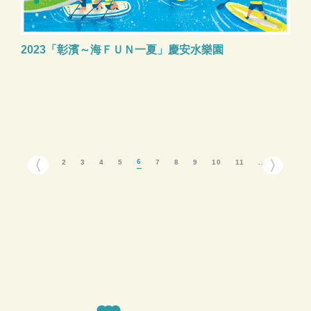
2023「彰濱～海ＦＵＮ一夏」慶安水樂園
6
1..
2
3
4
5
7
8
9
10
11
..12