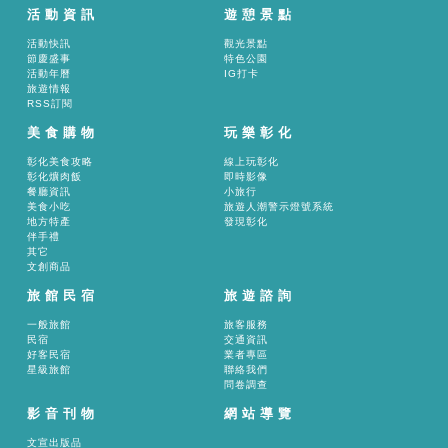
活動資訊
遊憩景點
活動快訊
觀光景點
節慶盛事
特色公園
活動年曆
IG打卡
旅遊情報
RSS訂閱
美食購物
玩樂彰化
彰化美食攻略
線上玩彰化
彰化爌肉飯
即時影像
餐廳資訊
小旅行
美食小吃
旅遊人潮警示燈號系統
地方特產
發現彰化
伴手禮
其它
文創商品
旅館民宿
旅遊諮詢
一般旅館
旅客服務
民宿
交通資訊
好客民宿
業者專區
星級旅館
聯絡我們
問卷調查
影音刊物
網站導覽
文宣出版品