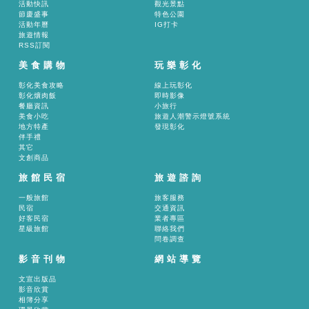
活動快訊
觀光景點
節慶盛事
特色公園
活動年曆
IG打卡
旅遊情報
RSS訂閱
美食購物
玩樂彰化
彰化美食攻略
線上玩彰化
彰化爌肉飯
即時影像
餐廳資訊
小旅行
美食小吃
旅遊人潮警示燈號系統
地方特產
發現彰化
伴手禮
其它
文創商品
旅館民宿
旅遊諮詢
一般旅館
旅客服務
民宿
交通資訊
好客民宿
業者專區
星級旅館
聯絡我們
問卷調查
影音刊物
網站導覽
文宣出版品
影音欣賞
相簿分享