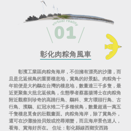
彰化肉粽角風車
彰濱工業區肉粽角海岸，不但擁有漂亮的沙灘，而
且是北返候鳥的重要棲息地，賞鳥的好景點。肉粽角十
年前便是大杓鷸在台灣的棲息地，數量達三千多隻，最
近更聚集大批北返候鳥，生態學者蔡嘉揚博士在肉粽角
附近觀察到珍奇的高蹺行鳥、鷸科、東方環頭行鳥、古
行鳥、濱鷸、紅冠水雉二千多種候鳥，數量超過一萬五
千隻棲息覓食的壯觀畫面。肉粽角海岸，除了賞鳥外，
還可在沙灘撿拾貝殼或挖尋潮蟹，而且海岸景色迷人，
看海、賞海好所在。 住址：彰化縣線西鄉安西路