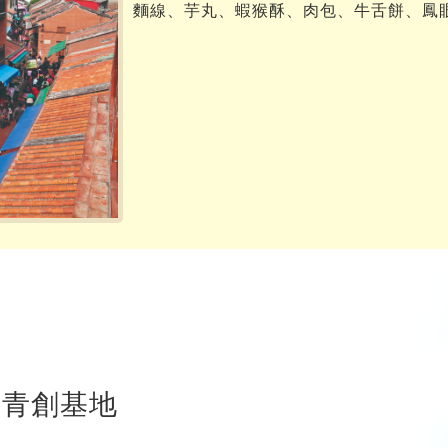
麵線、芋丸、蝦猴酥、肉包、牛舌餅、鳳
興青創基地