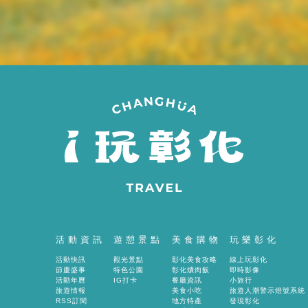
間
活動資訊
遊憩景點
美食購物
玩樂彰化
活動快訊
觀光景點
彰化美食攻略
線上玩彰化
節慶盛事
特色公園
彰化爌肉飯
即時影像
活動年曆
IG打卡
餐廳資訊
小旅行
旅遊情報
美食小吃
旅遊人潮警示燈號系統
RSS訂閱
地方特產
發現彰化