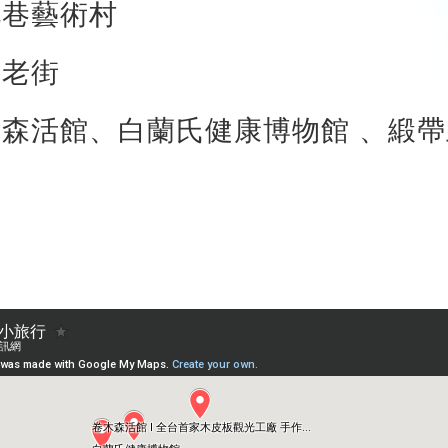
花巷藝術村
港老街
木森活館、白蘭氏健康博物館 、緞