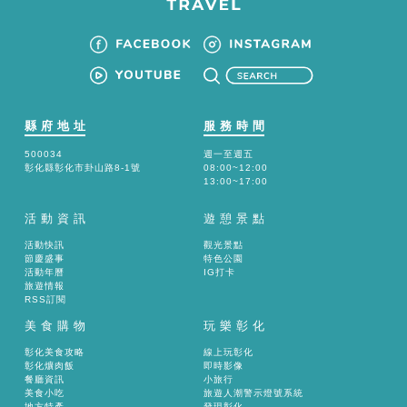
縣府地址
服務時間
500034
週一至週五
彰化縣彰化市卦山路8-1號
08:00~12:00
13:00~17:00
活動資訊
遊憩景點
活動快訊
觀光景點
節慶盛事
特色公園
活動年曆
IG打卡
旅遊情報
RSS訂閱
美食購物
玩樂彰化
彰化美食攻略
線上玩彰化
彰化爌肉飯
即時影像
餐廳資訊
小旅行
美食小吃
旅遊人潮警示燈號系統
地方特產
發現彰化