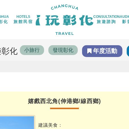
GHUA
HOTELS
CONSULTATION
AUDI
彰化
旅館民宿
旅遊諮詢
影
樂彰化
小旅行
發現彰化
年度活動
嬉戲西北角(伸港鄉/線西鄉)
建議美食：