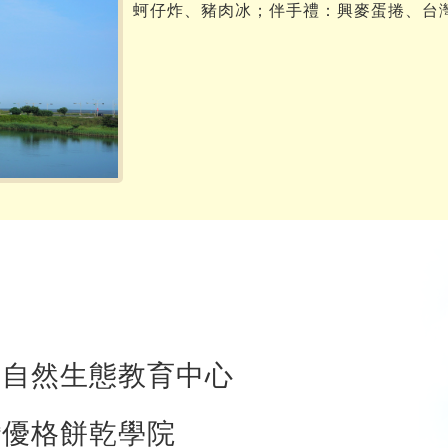
蚵仔炸、豬肉冰；伴手禮：興麥蛋捲、台
港自然生態教育中心
灣優格餅乾學院