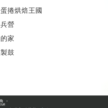
麥蛋捲烘焙王國
蜊兵營
馬的家
安製鼓