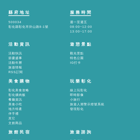
縣府地址
服務時間
500034
週一至週五
彰化縣彰化市卦山路8-1號
08:00~12:00
13:00~17:00
活動資訊
遊憩景點
活動快訊
觀光景點
節慶盛事
特色公園
活動年曆
IG打卡
旅遊情報
RSS訂閱
美食購物
玩樂彰化
彰化美食攻略
線上玩彰化
彰化爌肉飯
即時影像
餐廳資訊
小旅行
美食小吃
旅遊人潮警示燈號系統
地方特產
發現彰化
伴手禮
其它
文創商品
旅館民宿
旅遊諮詢