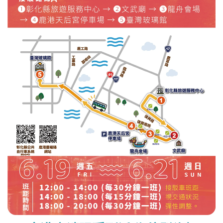
處） 鹿港公會堂、和興青創基地、鶴棲別墅、半邊井、魯
班公宴、文武廟、三山國王廟、文德宮、玉渠宮、龍山寺、
地藏王廟、興安宮、舊港溪水中舞台、金門館、護安宮、卷
木森活館、白蘭氏健康博物館、緞帶王觀光工廠、臺灣玻璃
館。 📍集章禮兌換地點 彰化縣旅遊服務中心活動服務台
（鹿港鎮復興路506號） ⏰兌換時間 6/19－6/21 每日10:00
－17:00 ⚠️活動贈品數量有限，換完為止！手腳要快唷！ 這
個端午，就讓我們跟著數位集章一起探索鹿港巷弄、 古蹟
廟宇與觀光工廠，感受最有味道的鹿港慶端陽！🐉 #愛玩彰
化 #鹿港慶端陽 #數位集章 #端午連假 #彰化旅遊