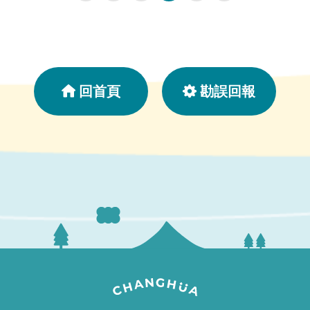
戰，以及結合美國夢工廠《功夫熊貓》打造的小鎮光影藝術
節。邀請全國民眾於端午連假相揪走進鹿港，感受最熱鬧、
最好玩的端午慶典。 王縣長表示，「龍王祭」邁入第
49年，今年特別邀請雲林拱範宮的龍王一同繞境，透過雙龍
加持，保佑鄉親平安及活動順利。今年「國際龍舟錦標賽」
回首頁
勘誤回報
報名隊伍更創下歷年新高，共173支隊伍參賽，比去年增加
47隊，其中國際組共17支隊伍，吸引來自20個國家的選手
參加。冠軍最高可獲得30萬元，總獎金預計發出225萬
5,000元。 王縣長指出，今年全新亮點「COSPLAY踩
街嘉年華」，邀請知名COSER團體「叩舍」及專業表演團
隊走進鹿港街區，打造傳統與潮流交融的端午新體驗。首次
登場的「包粽神手爭霸戰」祭出冠軍獎金1萬元，邀請鄉親
比拚手藝及速度，同時設立「創意裝扮獎」，參賽隊伍以吸
睛造型登場，前3名可獲得獎金，最高5,000元。 王縣
長進一步表示，「2026小鎮光影藝術節」將於6月6日在舊
鹿港溪水中舞台盛大點燈，是全台首度攜手美國夢工廠知名
IP《功夫熊貓》打造的沉浸式光影場域，展期至8月23日。
另外也推出「功夫熊貓集章任務」，完成任兩處指定地點掃