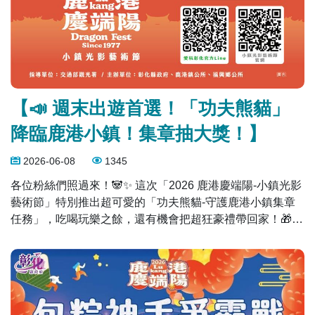
【📣 週末出遊首選！「功夫熊貓」
降臨鹿港小鎮！集章抽大獎！】
2026-06-08
1345
各位粉絲們照過來！🐼✨ 這次「2026 鹿港慶端陽-小鎮光影
藝術節」特別推出超可愛的「功夫熊貓-守護鹿港小鎮集章
任務」，吃喝玩樂之餘，還有機會把超狂豪禮帶回家！🎁 🗓
活動時間： 即日起至 8/23（日） 📍 怎麼玩？超簡單三步
驟： 加入「愛玩彰化」LINE 官方帳號。 前往「舊鹿港
溪」、「桂花巷藝術村」、「鹿港公會堂」這三處。 找到
導覽地圖並掃描 QR code。 只要完成任兩處集章，即可參
加抽獎！ 🎁 超狂獎項清單： iPhone 17、Dyson 無線吸塵