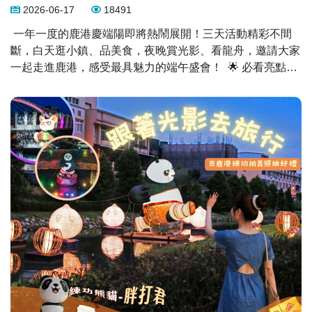
8:00 至 6/22 18:00 進行交通管制，出發前記得先查詢最新
2026-06-17
18491
資訊並預留交通時間喔！ 活動官網：
​ 一年一度的鹿港慶端陽即將熱鬧展開！三天活動精彩不間
https://www.dragonboat-festival2026.com.tw/news 這個端
斷，白天逛小鎮、品美食，夜晚賞光影、看龍舟，邀請大家
午連假，一起來鹿港看阿波、賞龍舟、吃美食、集章抽大
一起走進鹿港，感受最具魅力的端午盛會！ ​ 🌟 必看亮點活
獎！🎉
動 🚣 眾所矚目夜間國際龍舟錦標賽 ✨ 小鎮光影藝術節 🎶
河岸綠地音樂會 🏮 探索小鎮集章趣 👷 魯班公宴 🛍 市集活
動 🍡 童玩美食慶端陽 🎭 傳統戲曲定點演出 📖 定點導覽解
說服務 🎉 鹿港鎮公所夏鬧端陽系列活動 🏭 觀光工廠特色體
驗 🙏 宮廟民俗文化活動 ​ 白天漫遊古蹟街區、品嚐在地小
吃，夜晚欣賞璀璨光影與精彩龍舟賽事，無論是親子同遊、
好友出遊或全家旅行，都能在鹿港留下難忘回憶！ ​ 📅 活動
日期｜2026年6月19日至6月21日 📍 活動地點｜鹿港鎮各活
動場域 ​ 更多活動資訊請上官方網站查詢： 2026鹿港慶端陽
官方網站 https://www.dragonboat-festival2026.com.tw/ ​ 端
午節來鹿港， 看龍舟、賞光影、逛老街、吃美食， 一起感
受最道地、最精彩的端午節慶魅力！🐉✨ ​#2026鹿港慶端陽
#鹿港慶端陽 #夜間龍舟賽 #小鎮光影藝術節 #鹿港旅遊 #端
午節 #彰化活動 #台灣節慶 #鹿港小鎮 #端午連假好去處