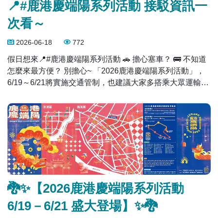
📍#鹿港慶端陽系列活動 接駁資訊一
次看～
2026-06-18
772
假日想來📍#鹿港慶端陽系列活動 🚗 擔心塞車？ 🚌 不知道
怎麼來最方便？ 別擔心~ 「2026鹿港慶端陽系列活動」，
6/19～6/21將實施交通管制，也建議大家多搭乘大眾運輸或
接駁車前往，省去找車位與塞車的煩惱！ 📍大眾運輸 ▪️台北
出發直達鹿港：台北轉運站搭乘【統聯客運 】1652鹿港下
車 ▪️台中出發直達鹿港：台中後火車站搭乘【ibus】 9018至
鹿港下車／彰化客運臺中乘車處搭乘【彰化客運】6933線
至鹿港下車 ▪️高鐵台中轉乘客運：轉乘台灣好行至鹿港下車
▪️台鐵台中轉乘客運：由台中後火車站搭乘【中鹿客運】
9018線至鹿港下車 ▪️台鐵彰化轉乘客運：轉乘【彰化客運】
至鹿港下車 🚌 活動接駁車（6/19－6/21） （約15～30分鐘
🐉✨【2026鹿港慶端陽系列活動
一班） 🔸A線 旅遊服務中心 ⇄ 文武廟 ⇄ 龍舟會場 ⇄ 鹿港天
后宮停車場 ⇄ 臺灣玻璃館 🔸B線（約1小時一班） 臺灣玻璃
6/19－6/21 盛大登場】✨🐉
館 ⇄ 彰化縣旅遊服務中心 📢 主場域周邊道路將於 6/18