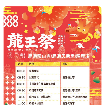
公所前廣場 🗓 6/19（五）13:30－15:00 👧 對象：6-12歲孩
童 💰 免費參加（限額250名，另開放50名現場報名） 📍
14:30 鹿港鎮公所前廣場暖場演出 🚶‍♂️15:00 踩街隊伍正式出
發 🎭15:10－16:15 鹿港郵局前定點表演及互動演出 📸
16:20 洛津國小大合照 歡迎大小朋友一起變裝、看表演、拍
美照，感受鹿港最熱鬧的端午嘉年華！✨🐼🎭🎶 報名網
址：
https://www.accupass.com/event/2605290602205637637650