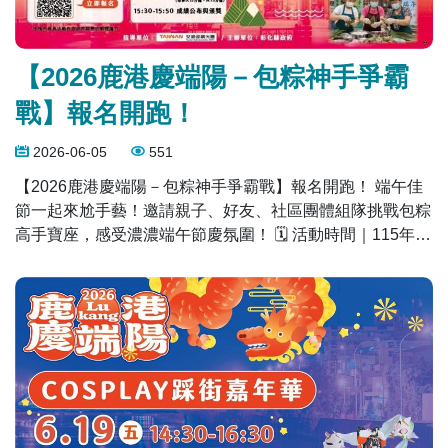
【2026鹿港慶端陽－包粽神手爭霸
戰】報名開跑！
2026-06-05
551
【2026鹿港慶端陽－包粽神手爭霸戰】報名開跑！ 端午佳
節一起來尬手藝！邀請親子、好友、社區團體組隊挑戰包粽
高手寶座，感受濃濃端午節慶氛圍！ 🗓 活動時間｜115年6
月20日（六） 📍 活動地點｜鹿港地藏王廟 👥 參賽方式｜3
人1隊，每梯次10隊，共50隊額滿為止 💰 報名費｜每隊200
元 🏆 歡迎大家踴躍組隊參加，一起包出美味、包出冠軍！
報名網址：
https://www.beclass.com/rid=30526ae6a157ca137d4d