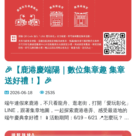
🎉【鹿港慶端陽｜數位集章趣 集章
送好禮！】🎉
2026-06-18
2535
端午連假來鹿港，不只看龍舟、逛老街，打開「愛玩彰化」
LINE，跟著集章地圖，一起探索鹿港巷弄、感受最道地的
端午慶典拿好禮！ 📱活動期間：6/19－6/21 📍怎麼玩？ 1️⃣
鎖定 19 個指定景點 2️⃣ 集滿 8 個數位章 3️⃣ 前往「彰化縣旅
遊服務中心」兌換限量「茄芷袋零錢包」 集章景點（共19