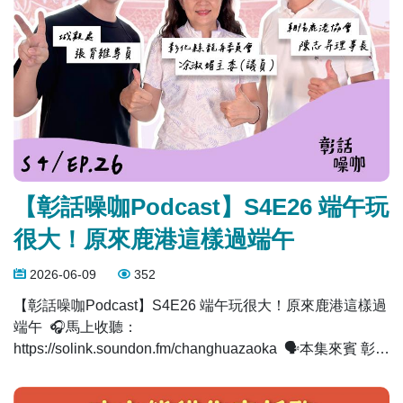
個名額為頭號粉絲專屬！ 📅 活動時間 即日起至
2026/8/23（日）23:59 止 📢 得獎公告 2026/9/1（一）前公
布於本專頁 ━━━━━━━━━━━━━ 同步宣告🐼【功
夫熊貓集章任務】別忘記囉! 📅 任務期間 2026/6/6（六）～
2026/8/23（日） 📍 指定集章地點 ▪ 鹿港公會堂 ▪ 桂花巷藝
術村 ▪ 舊鹿港溪 跟著阿波前往指定地點，透過「愛玩彰化」
官方 LINE 掃描任兩處 QR Code，即可完成集章任務，一
起守護鹿港！ 完成任務還有機會抽中： ✨ iPhone 17 ✨
Dyson 無線吸塵器 ✨ 富士軟片相機 ✨ 更多精美好禮 🎊 總
【彰話噪咖Podcast】S4E26 端午玩
獎值超過 10 萬元！ 這個夏天，跟著阿波一起練功、集章、
賞燈、拍美照， 把大獎帶回家！ 行程懶人包也幫你安排好
很大！原來鹿港這樣過端午
囉～ ：https://reurl.cc/Q2Mp2b #功夫熊貓 #鹿港小鎮光影藝
2026-06-09
352
術節 #愛玩彰化 #集章任務 #美照分享
【彰話噪咖Podcast】S4E26 端午玩很大！原來鹿港這樣過
端午 ​ 🎧馬上收聽：
https://solink.soundon.fm/changhuazaoka ​ 🗣️本集來賓 彰化
縣龍舟委員會｜凃淑媚主委 朝陽鹿港協會｜陳志昇理事長
城觀處行銷推廣科｜張育維專員 ​ 🛶 端午節到了，你第一個