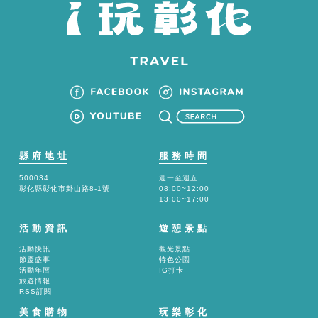
描QR Code，即可參加總價值超過10萬元的抽獎活動。並
加碼串聯6月7日龍王祭及海牛文化節，在活動現場完成集章
可各增加1次抽獎機會，有趣好玩又有好康。 彰化縣龍
舟委員會主委凃淑媚議員表示，今年是鹿港慶端陽龍舟比賽
的第49年，感謝王惠美縣長及鹿港龍山寺管理委員會，分別
捐贈全新龍舟「王福入號」及「鹿港龍山寺2號」。今年12
艘龍舟將於6月7日龍王祭活動中參與踩街繞境，更邀請雲林
麥寮拱範宮龍王首次出巡，促成此次「雙龍會」。雲林縣長
張麗善也將蒞臨，共同為端午系列活動揭開序幕。 彰
化縣龍舟委員會主委凃淑媚議員指出，因應參賽隊數增加，
縣府地址
服務時間
今年賽事時間由往年的下午3時提前至下午1時開始，並持續
500034
週一至週五
進行至晚間9時。如果無法到現場觀賽，也可透過YouTube
彰化縣彰化市卦山路8-1號
08:00~12:00
13:00~17:00
線上直播觀賞。歡迎全國及世界各地的鄉親蒞臨鹿港感受比
賽氣氛。 縣府表示，端午連假就來鹿港進行全方位的
活動資訊
遊憩景點
各式體驗！超Chill的夏夜派對「河岸綠地音樂會」，連假三
活動快訊
觀光景點
天分別推出「功夫之夜」、「電音派對」及「節奏狂歡夜」
節慶盛事
特色公園
活動年曆
IG打卡
等主題演出；「繡球傳情‧五月安康」端午古禮體驗活動，
旅遊情報
融合拋繡球緣定習俗與端午古禮祈安文化，讓單身男女體驗
RSS訂閱
古代拋繡球儀式，尋找有緣人，現場更布置端午古禮活動專
美食購物
玩樂彰化