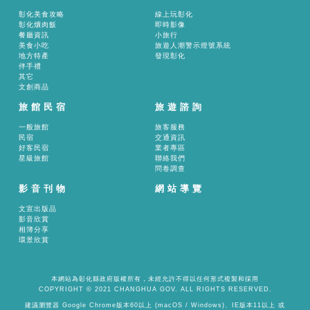
區供民眾拍照同樂。此外，全台唯一以傳統工藝為核心內涵
彰化美食攻略
線上玩彰化
的民俗類無形文化資產「鹿港魯班公宴」，匯聚全台百位工
彰化爌肉飯
即時影像
餐廳資訊
小旅行
藝大師精心創作的108桌、超過500件工藝作品，展現深厚
美食小吃
旅遊人潮警示燈號系統
地方特產
發現彰化
的工藝底蘊。 活動串聯深度文化體驗，探索歷史建築
伴手禮
背後的人文故事，規劃7處文化資產，由專人定點導覽解說
其它
文創商品
服務。期間透過「愛玩彰化」LINE 官方帳號或至旅遊服務
旅館民宿
旅遊諮詢
中心索取實體集章單參加「探索小鎮集章趣」，完成任務即
可兌換限量紀念品，在邊玩邊集章中深入感受鹿港的人文風
一般旅館
旅客服務
民宿
交通資訊
情。 2026鹿港慶端陽不僅保留傳統節慶文化精神，更
好客民宿
業者專區
結合動漫IP、潮流活動、音樂展演與創新互動體驗，展現鹿
星級旅館
聯絡我們
問卷調查
港古鎮跨世代的文化生命力。為便利遊客暢遊活動場域，縣
影音刊物
網站導覽
府也規劃免費接駁車服務，串聯鹿港鎮區、龍舟會場及各大
景點，讓民眾輕鬆暢玩鹿港、安心享受端午假期。誠摯邀請
文宣出版品
影音欣賞
全國民眾於端午連假期間一起來到彰化鹿港，看龍舟、賞光
相簿分享
影、走讀古蹟、品嚐美食，感受最熱鬧、最好玩、最有文化
環景欣賞
味的端午盛會。 與會貴賓有彰化縣體育會龍舟委員會
主委暨議員凃淑媚、議員施佩妤、藍駿宇、郭燕陵、陳銌
本網站為彰化縣政府版權所有，未經允許不得以任何形式複製和採用
銌、蕭文雄、楊妙月、彰化縣體育會龍舟委員會總幹事王舜
COPYRIGHT © 2021 CHANGHUA GOV. ALL RIGHTS RESERVED.
儀、彰化縣書法協會理事長吳肇勳、朝陽鹿港協會理事長陳
建議瀏覽器 Google Chrome版本60以上 (macOS / Windows)、IE版本11以上 或