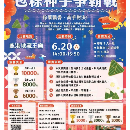
器、富士軟片數位相機、超療癒功夫熊貓雙肩背包、功夫熊
貓提袋與可愛吊飾等多項好禮，總價值超過 10 萬元，等你
來挑戰！ 這個週末，就到鹿港跟功夫熊貓一起探險吧！🏃‍♂️
🏃‍♀️ #2026鹿港慶端陽 #小鎮光影藝術節 #功夫熊貓集章任務
#愛玩彰化 #鹿港小旅行 #週末好去處 #抽獎活動