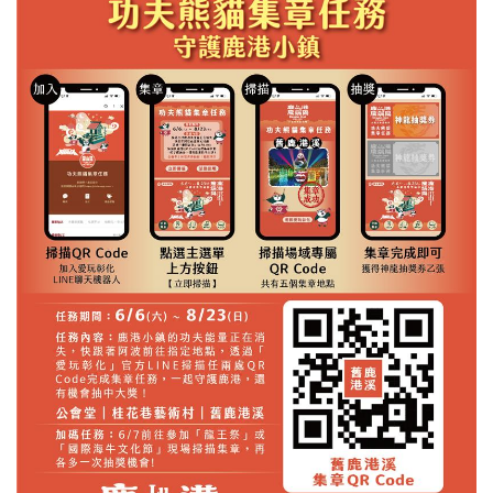
想到的是什麼？ ​ 在鹿港，端午不只是傳統節日， 更是一場
融合信仰、文化、競技與觀光的年度盛事。 ​ 透過龍王祭、
龍舟賽， 到Cosplay踩街嘉年華與在地特色的活動， 讓節
日變成一場熱鬧的慶典。 ​ 這一集《彰話噪咖》，邀你來趟
鹿港慶端陽， 感受現場的熱血沸騰！ ​ 🐲鹿港慶端陽系列活
動🐲 活動期間｜115/6/19-115/6/21 活動地點｜📍鹿港小鎮
活動官網｜https://lukang-dragonboat.net/ ​ 👀 下集預告：傳
統產業的翻身術，彰化企業如何迎接未來？ 🔊更多收聽平
台 Apple：https://reurl.cc/ep22qQ Spotify：
https://reurl.cc/ppNN7Q KKbox：https://reurl.cc/ep22jQ
Soundon：https://reurl.cc/lpWW3q