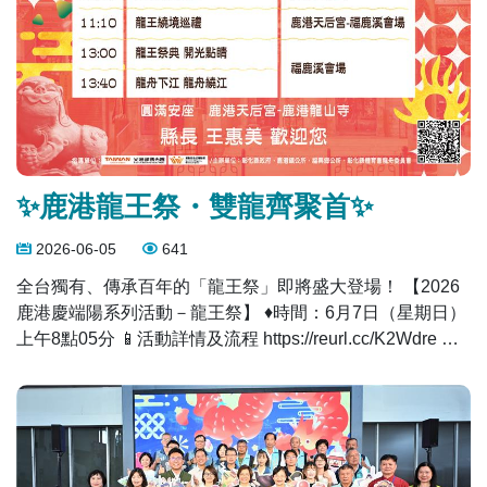
✨鹿港龍王祭・雙龍齊聚首✨
2026-06-05
641
全台獨有、傳承百年的「龍王祭」即將盛大登場！ 【2026
鹿港慶端陽系列活動－龍王祭】 ♦️時間：6月7日（星期日）
上午8點05分 📱活動詳情及流程 https://reurl.cc/K2Wdre 今
年迎來歷史性時刻！ 適逢鹿港龍山寺龍王尊神重塑六十週
年， 特別邀請雲林縣麥寮拱範宮龍王尊神首度出巡來彰
化， 促成史上首次「雙龍會」， 共同為鹿港慶端陽揭開序
幕！ 精彩亮點： 🔹史上首次「雙龍會」，兩地龍王尊神齊
聚鹿港 🔹恭迎龍山寺龍王尊神、天后宮水仙尊王出巡遶境