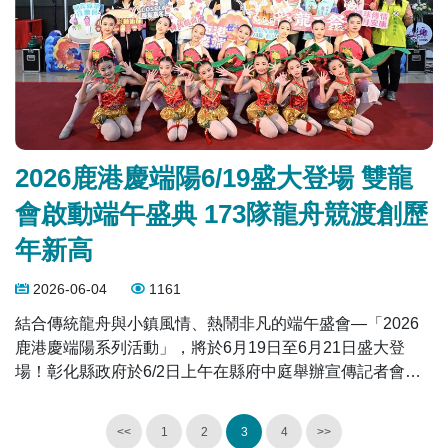
🔹龍舟盛大踩街，藝陣隊伍隨行 🔹龍王祭典暨龍舟開光點
睛儀式 🔹戰鼓、醒獅、民俗藝陣等精彩演出 🔹鹿港公會堂
定點表演
2026鹿港慶端陽6/19盛大登場 雙龍
會啟動端午盛典 173隊龍舟競渡創歷
年新高
2026-06-04
1161
結合傳統龍舟與小鎮風情、熱鬧非凡的端午盛會—「2026
鹿港慶端陽系列活動」，將於6月19日至6月21日盛大登
場！彰化縣政府於6/2日上午在縣府中庭舉辦宣傳記者會，
由彰化縣長王惠美及彰化縣龍舟委員會主委凃淑媚議員等人
共同宣告活動正式啟動。今年國際龍舟錦標賽參與數為歷屆
<<
1
2
3
4
>>
最多，並首度推出COSPLAY踩街嘉年華、包粽神手爭霸