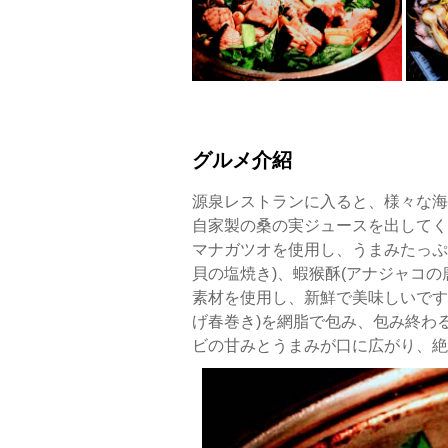
海
鮮
餐
廳
魚
翅
鍋
グルメ介紹
是
源
源泉レストランに入ると、様々な海
泉
自家製の桑の実ジュースを出してく
最
マナガツオを使用し、うまみたっぷ
出
貝の塩焼き)、蝦猴酥(アナジャコの
名
素材を使用し、新鮮で美味しいです
的
げ春巻き)を網脂で包み、包み終わ
料
ビの甘みとうまみが口に広がり、絶
理，
白
鯧
米