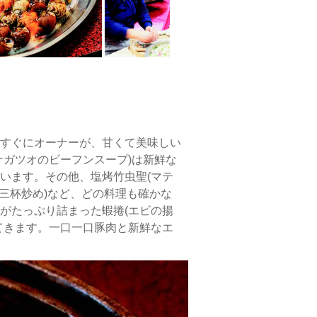
烤
竹
虫
聖、
蝦
猴
酥、
黑
胡
すぐにオーナーが、甘くて美味しい
椒
ガツオのビーフンスープ)は新鮮な
烤
います。その他、塩烤竹虫聖(マテ
鳳
の三杯炒め)など、どの料理も確かな
螺、
がたっぷり詰まった蝦捲(エビの揚
三
てきます。一口一口豚肉と新鮮なエ
杯
魟
魚
等，
每