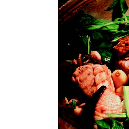
粉
已
用
新
鮮
白
鯧
入
菜，
鮮
味
十
足，
湯
汁
與
米
粉