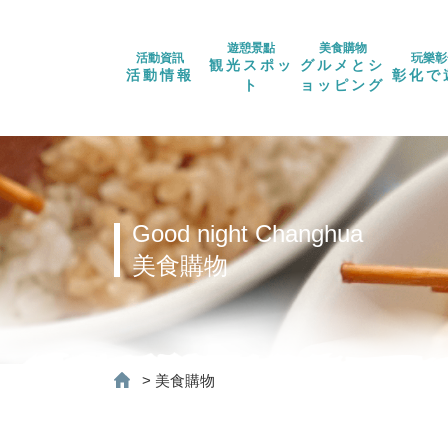
遊憩景點
美食購物
活動資訊
玩樂彰
観光スポッ
グルメとシ
活動情報
彰化で
ト
ョッピング
Good night Changhua
美食購物
>
美食購物