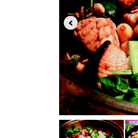
源
泉
活