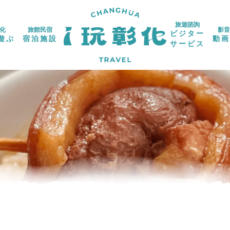
旅遊諮詢
化
旅館民宿
影音
ビジター
遊ぶ
宿泊施設
動画
サービス