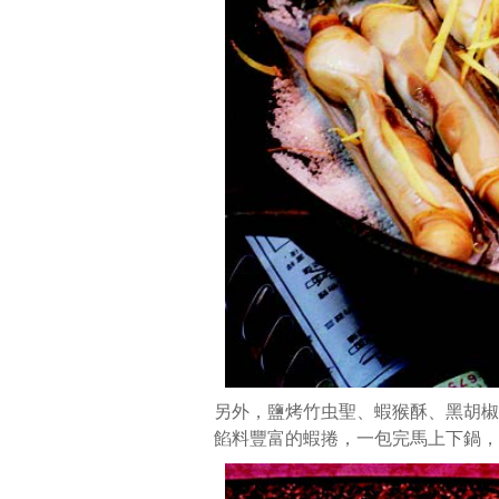
另外，鹽烤竹虫聖、蝦猴酥、黑胡椒
餡料豐富的蝦捲，一包完馬上下鍋，