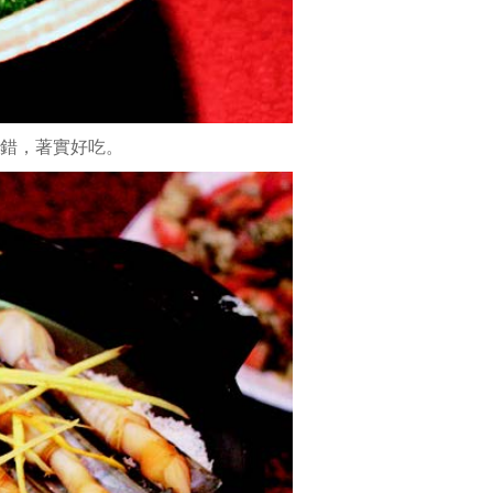
後，
在
一
旁
的
桌
錯，著實好吃。
上
以
網
油
自
製
餡
料
豐
富
的
蝦
捲，