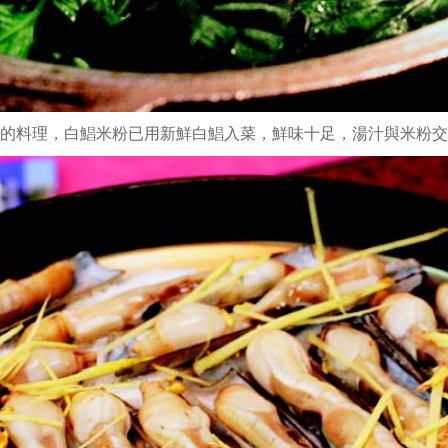
的料理，白鯧米粉已用新鮮白鯧入菜，鮮味十足，湯汁與米粉交