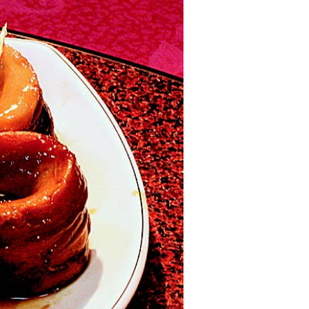
吃
得
到
豬
肉
及
鮮
蝦
的
鮮
甜
滋
味，
千
萬
不
要
錯