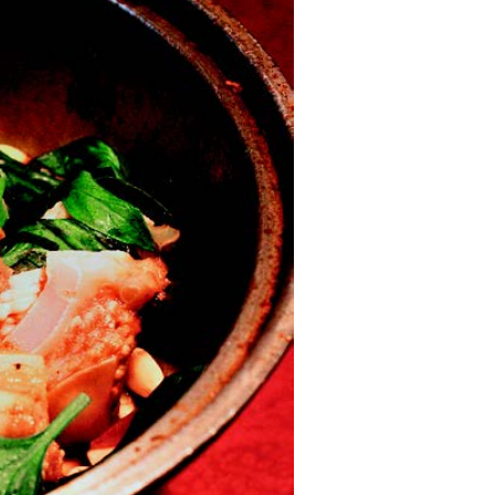
一
道
料
理
都
用
料
實
在、
新
鮮
可
口，
老
闆
上
完
菜