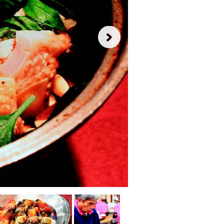
另
外，
鹽