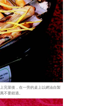
一
包
完
馬
上
下
鍋，
酥
脆
蝦
捲
香
氣
四
溢，
每
上完菜後，在一旁的桌上以網油自製
一
萬不要錯過。
口
都