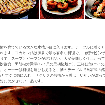
鮮を育てている大きな水槽が目に入ります。テーブルに着くと
れます。フカヒレ鍋は源泉で最も有名な料理で、白鯧米粉(マナ
りで、スープとビーフンが溶け合い、大変美味しく仕上がって
唐揚げ)、黒胡椒烤鳳螺(バイ貝の黒胡椒焼き)、三杯魟魚(エイ
。オーナーは料理を運びおえると、隣のテーブルで自家製の餡
るとすぐに鍋に入れ、サクサクの蝦捲から香ばしい匂いが漂っ
対に欠かせない一品です。