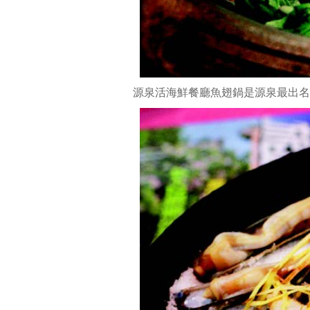
交
錯，
著
實
好
吃。
源泉活海鮮餐廳魚翅鍋是源泉最出名