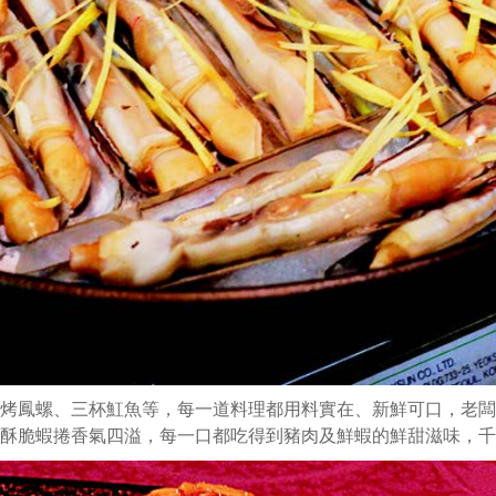
烤鳳螺、三杯魟魚等，每一道料理都用料實在、新鮮可口，老闆
酥脆蝦捲香氣四溢，每一口都吃得到豬肉及鮮蝦的鮮甜滋味，千