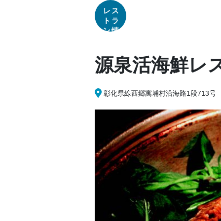
レス
トラ
ン情
報
源泉活海鮮レ
彰化県線西郷寓埔村沿海路1段713号