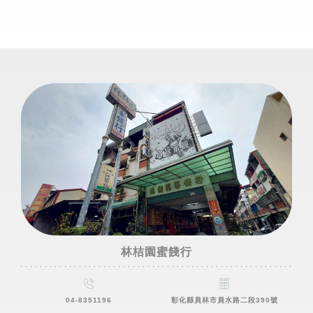
林桔園蜜餞行
04-8351196
彰化縣員林市員水路二段390號