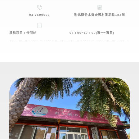
04-7690003
彰化縣秀水鄉金興村番花路183號
服務項目：借問站
08：00~17：00(週一~週日)