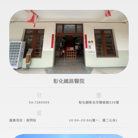
彰化鐵路醫院
04-7285599
彰化縣彰化市陳稜路228號
服務項目：借問站
10:00–20:00(週一、週二公休)