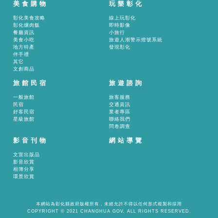
美食購物
玩樂彰化
彰化美食攻略
線上玩彰化
彰化爌肉飯
即時影像
餐廳資訊
小旅行
美食小吃
旅遊人潮警示燈號系統
地方特產
發現彰化
伴手禮
其它
文創商品
旅館民宿
旅遊諮詢
一般旅館
旅客服務
民宿
交通資訊
好客民宿
業者專區
星級旅館
聯絡我們
問卷調查
影音刊物
網站導覽
文宣出版品
影音欣賞
相簿分享
環景欣賞
本網站為彰化縣政府版權所有，未經允許不得以任何形式複製和採用
COPYRIGHT © 2021 CHANGHUA GOV. ALL RIGHTS RESERVED.