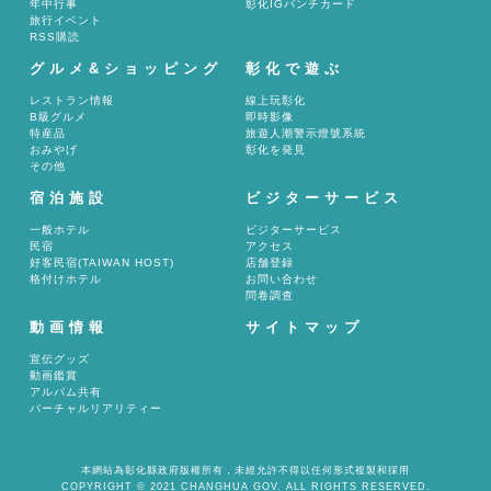
年中行事
彰化IGパンチカード
旅行イベント
RSS購読
グルメ&ショッピング
彰化で遊ぶ
レストラン情報
線上玩彰化
B級グルメ
即時影像
特産品
旅遊人潮警示燈號系統
おみやげ
彰化を発見
その他
宿泊施設
ビジターサービス
一般ホテル
ビジターサービス
民宿
アクセス
好客民宿(TAIWAN HOST)
店舗登録
格付けホテル
お問い合わせ
問卷調查
動画情報
サイトマップ
宣伝グッズ
動画鑑賞
アルバム共有
バーチャルリアリティー
本網站為彰化縣政府版權所有，未經允許不得以任何形式複製和採用
COPYRIGHT © 2021 CHANGHUA GOV. ALL RIGHTS RESERVED.