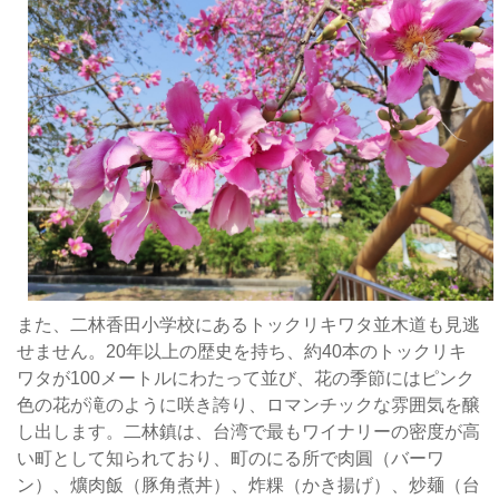
さ
は
「
斗
随
一
の
景
勝
地
と
讃
また、二林香田小学校にあるトックリキワタ並木道も見逃
え
せません。20年以上の歴史を持ち、約40本のトックリキ
ら
ワタが100メートルにわたって並び、花の季節にはピンク
れ
色の花が滝のように咲き誇り、ロマンチックな雰囲気を醸
息
し出します。二林鎮は、台湾で最もワイナリーの密度が高
を
い町として知られており、町のにる所で肉圓（バーワ
飲
ン）、爌肉飯（豚角煮丼）、炸粿（かき揚げ）、炒麺（台
む