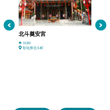
「
ン
ク
の
滝
北斗奠安宮
北斗
と
し
3180
2926
て
彰化県北斗町
彰化
知
ら
れ
イ
ン
フ
ル
エ
ン
サ