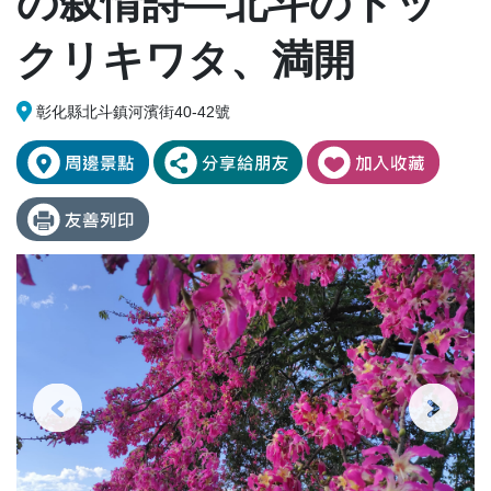
の叙情詩―北斗のトッ
クリキワタ、満開
彰化縣北斗鎮河濱街40-42號