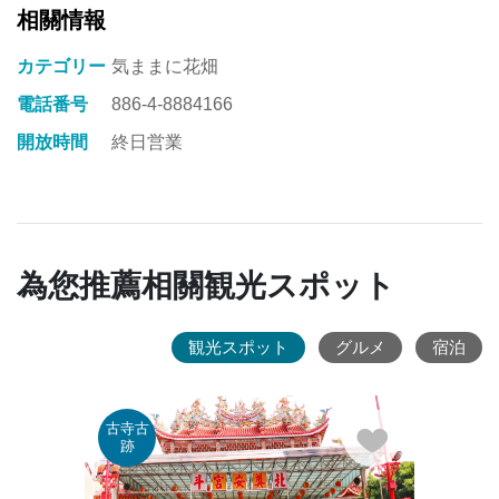
林
相關情報
香
田
カテゴリー
気ままに花畑
小
電話番号
886-4-8884166
学
開放時間
終日営業
校
の
ト
ッ
ク
為您推薦相關観光スポット
リ
キ
ワ
観光スポット
グルメ
宿泊
タ
の
並
古寺古
老街
木
跡
禮_J
道
は