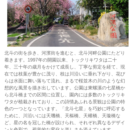
る
河
畔
公
園
で
は
蛇
北斗の街を歩き、河濱街を進むと、北斗河畔公園にたどり
行
着きます。1997年の開園以来、トックリキワタは二十
す
年、三十年の歳月をかけて成長し、丁寧な剪定を経て、現
る
在では枝葉が豊かに茂り、枝は川沿いに垂れ下がり、花び
東
らは水面に舞い落ちて流れ、まるで桜並木の川のような幻
螺
想的な風景を描き出しています。公園は東螺溪の七星橋か
渓
ら北斗橋までの区間に位置し、園内には多数のトックリキ
沿
ワタが植栽されており、この詩情あふれる景観は公園の特
い
色の一つとなっています。「北斗七星」を巧妙に呼応する
に
ために、川沿いには天璣橋、天樞橋、天權橋、天璇橋な
百
ど、星の名を冠した橋が設けられ、それぞれ異なるデザイ
本
ンと色彩で、視覚的な変化と楽しさを添えています。