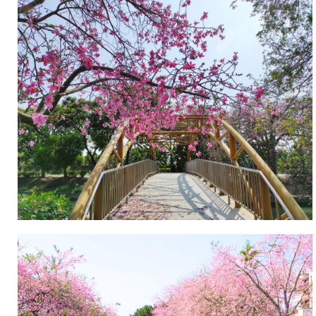
る
の
場
ピ
合
ン
が
ク
あ
の
り
花
ま
が
す。
ま
実
る
際
で
の
花
状
火
況
の
は
よ
現
う
地
に
に
木
て
全
ご
体