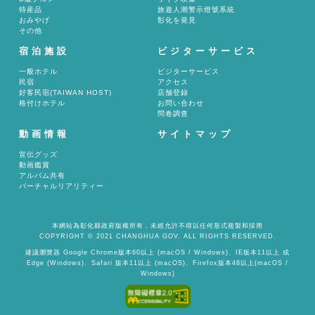
特産品
旅遊人潮警示燈號系統
おみやげ
彰化を発見
その他
宿泊施設
ビジターサービス
一般ホテル
ビジターサービス
民宿
アクセス
好客民宿(TAIWAN HOST)
店舗登録
格付けホテル
お問い合わせ
問卷調查
動画情報
サイトマップ
宣伝グッズ
動画鑑賞
アルバム共有
バーチャルリアリティー
本網站為彰化縣政府版權所有，未經允許不得以任何形式複製和採用
COPYRIGHT © 2021 CHANGHUA GOV. ALL RIGHTS RESERVED.
建議瀏覽器 Google Chrome版本60以上 (macOS / Windows)、IE版本11以上 或
Edge (Windows)、Safari 版本11以上 (macOS)、Firefox版本48以上(macOS /
Windows)