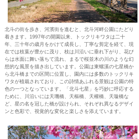
情
豊
か
な
北斗の街を歩き、河濱街を進むと、北斗河畔公園にたどり
風
着きます。1997年の開園以来、トックリキワタは二十
景
年、三十年の歳月をかけて成長し、丁寧な剪定を経て、現
を
在では枝葉が豊かに茂り、枝は川沿いに垂れ下がり、花び
生
らは水面に舞い落ちて流れ、まるで桜並木の川のような幻
み
想的な風景を描き出しています。公園は東螺溪の七星橋か
出
ら北斗橋までの区間に位置し、園内には多数のトックリキ
し
ワタが植栽されており、この詩情あふれる景観は公園の特
て
色の一つとなっています。「北斗七星」を巧妙に呼応する
い
ために、川沿いには天璣橋、天樞橋、天權橋、天璇橋な
ま
ど、星の名を冠した橋が設けられ、それぞれ異なるデザイ
す
ンと色彩で、視覚的な変化と楽しさを添えています。
そ
の
美
し