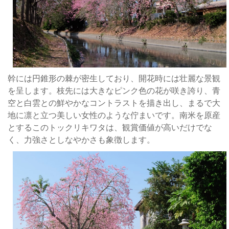
桜
と
も
称
さ
れ
幹には円錐形の棘が密生しており、開花時には壮麗な景観
て
を呈します。枝先には大きなピンク色の花が咲き誇り、青
い
空と白雲との鮮やかなコントラストを描き出し、まるで大
ま
地に凛と立つ美しい女性のような佇まいです。南米を原産
す
とするこのトックリキワタは、観賞価値が高いだけでな
彰
く、力強さとしなやかさも象徴します。
化
県
北
斗
鎮
に
あ