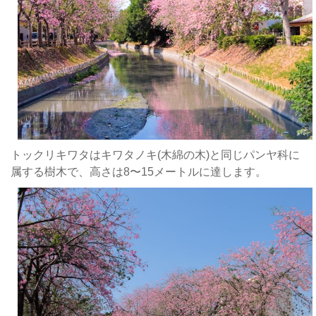
確
を
認
彩
く
り
だ
そ
さ
の
い
鮮
※
や
か
さ
トックリキワタはキワタノキ(木綿の木)と同じパンヤ科に
と
属する樹木で、高さは8〜15メートルに達します。
美
し
さ
か
ら
「
の
美
人