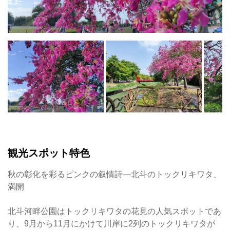
お
毎
す
年
す
秋
め
か
の
ら
花
冬
見
に
ス
か
ポ
け
ッ
て
観光スポット特色
ト
さ
北
ま
秋の彰化を彩るピンクの叙情詩―北斗のトックリキワタ、
斗
ざ
満開
河
ま
畔
な
北斗河畔公園はトックリキワタの花見の人気スポットであ
公
花
り、9月から11月にかけて川岸に2列のトックリキワタが