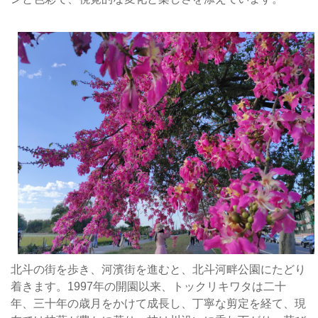
以
上
の
ト
ッ
ク
リ
キ
ワ
タ
が
植
え
ら
れ
て
北斗の街を歩き、河濱街を進むと、北斗河畔公園にたどり
お
着きます。1997年の開園以来、トックリキワタは二十
り
年、三十年の歳月をかけて成長し、丁寧な剪定を経て、現
枝