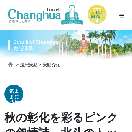
Beautiful Changhua
遊憩景點
>
遊憩景點
>
景點介紹
気ま
まに
花畑
秋の彰化を彩るピンク