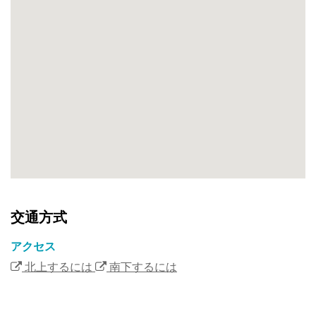
ら
花
を
愛
す
る
人
を
魅
了
し
て
い
交通方式
ま
す
アクセス
さ
北上するには
南下するには
ら
に
二