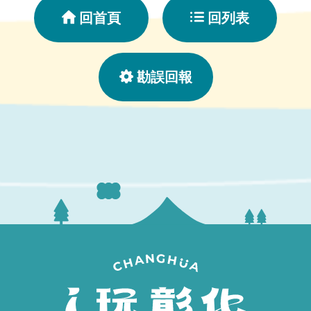
ー
回首頁
回列表
や
写
真
愛
勘誤回報
好
家
た
ち
に
人
気
の
撮
影
ス
ポ
ッ
ト