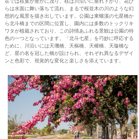
在では枝葉が豊かに茂り、枝は川沿いに垂れ下がり、花び
垂
らは水面に舞い落ちて流れ、まるで桜並木の川のような幻
れ
想的な風景を描き出しています。公園は東螺溪の七星橋か
柳
ら北斗橋までの区間に位置し、園内には多数のトックリキ
が
ワタが植栽されており、この詩情あふれる景観は公園の特
水
色の一つとなっています。「北斗七星」を巧妙に呼応する
面
ために、川沿いには天璣橋、天樞橋、天權橋、天璇橋な
に
ど、星の名を冠した橋が設けられ、それぞれ異なるデザイ
映
ンと色彩で、視覚的な変化と楽しさを添えています。
る
橋
の
影
と
相
ま
っ
て
詩