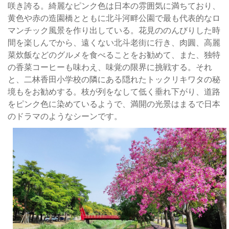
園、
が
咲き誇る。綺麗なピンク色は日本の雰囲気に満ちており、
二
徐
黄色や赤の造園橋とともに北斗河畔公園で最も代表的なロ
林
に
マンチック風景を作り出している。花見ののんびりした時
香
姿
間を楽しんでから、遠くない北斗老街に行き、肉圓、高麗
田
を
菜炊飯などのグルメを食べることをお勧めて、また、独特
小
消
の香菜コーヒーも味わえ、味覚の限界に挑戦する。それ
学
し
と、二林香田小学校の隣にある隠れたトックリキワタの秘
校
て
境もをお勧めする。枝が列をなして低く垂れ下がり、道路
の
い
をピンク色に染めているようで、満開の光景はまるで日本
ト
く
のドラマのようなシーンです。
ッ
季
ク
節
リ
に
キ
ト
ワ
ッ
タ
ク
並
リ
木
キ
道
ワ