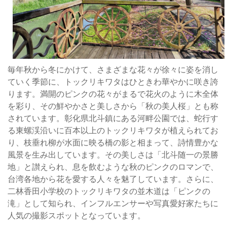
※
タ
開
は
花
ひ
状
と
況
き
毎年秋から冬にかけて、さまざまな花々が徐々に姿を消し
は
わ
ていく季節に、トックリキワタはひときわ華やかに咲き誇
天
華
ります。満開のピンクの花々がまるで花火のように木全体
候
や
を彩り、その鮮やかさと美しさから「秋の美人桜」とも称
な
か
されています。彰化県北斗鎮にある河畔公園では、蛇行す
ど
に
る東螺渓沿いに百本以上のトックリキワタが植えられてお
の
咲
り、枝垂れ柳が水面に映る橋の影と相まって、詩情豊かな
影
き
風景を生み出しています。その美しさは「北斗随一の景勝
響
誇
地」と讃えられ、息を飲むような秋のピンクのロマンで、
に
り
台湾各地から花を愛する人々を魅了しています。さらに、
よ
ま
二林香田小学校のトックリキワタの並木道は「ピンクの
り
す
滝」として知られ、インフルエンサーや写真愛好家たちに
異
満
人気の撮影スポットとなっています。
な
開