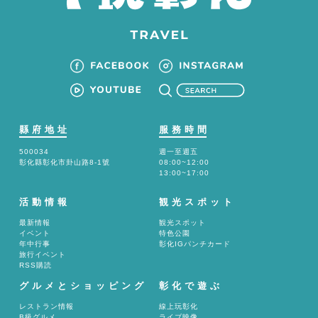
と
な
っ
て
い
ま
す
縣府地址
服務時間
500034
週一至週五
彰化縣彰化市卦山路8-1號
08:00~12:00
13:00~17:00
活動情報
観光スポット
最新情報
観光スポット
イベント
特色公園
年中行事
彰化IGパンチカード
旅行イベント
RSS購読
グルメとショッピング
彰化で遊ぶ
レストラン情報
線上玩彰化
B級グルメ
ライブ映像