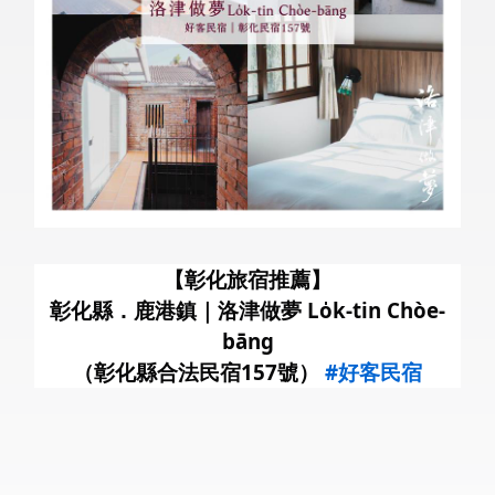
暑
【彰化旅宿推薦】
彰化縣．鹿港鎮｜洛津做夢 Lo̍k-tin Chòe-
bāng
（彰化縣合法民宿157號）
#好客民宿