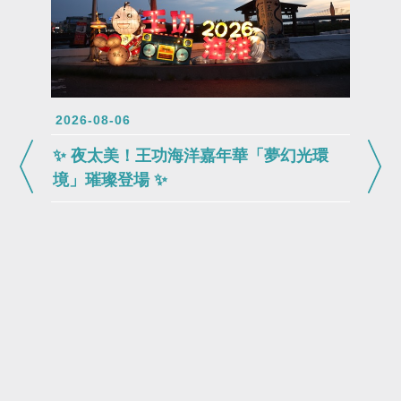
2026-08-06
✨ 夜太美！王功海洋嘉年華「夢幻光環
境」璀璨登場 ✨
2026-0
202