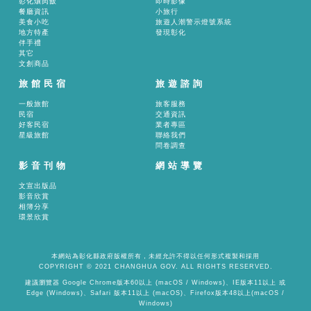
彰化爌肉飯
即時影像
餐廳資訊
小旅行
美食小吃
旅遊人潮警示燈號系統
地方特產
發現彰化
伴手禮
其它
文創商品
旅館民宿
旅遊諮詢
一般旅館
旅客服務
民宿
交通資訊
好客民宿
業者專區
星級旅館
聯絡我們
問卷調查
影音刊物
網站導覽
文宣出版品
影音欣賞
相簿分享
環景欣賞
本網站為彰化縣政府版權所有，未經允許不得以任何形式複製和採用
COPYRIGHT © 2021 CHANGHUA GOV. ALL RIGHTS RESERVED.
建議瀏覽器 Google Chrome版本60以上 (macOS / Windows)、IE版本11以上 或
Edge (Windows)、Safari 版本11以上 (macOS)、Firefox版本48以上(macOS /
Windows)