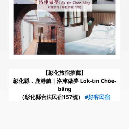
暑
【彰化旅宿推薦】
彰化縣．鹿港鎮｜洛津做夢 Lo̍k-tin Chòe-
bāng
（彰化縣合法民宿157號）
#好客民宿