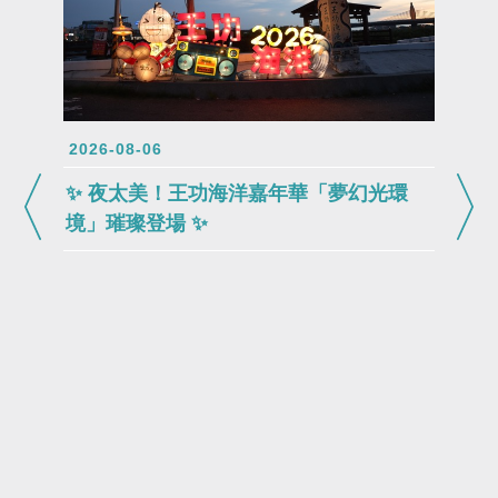
2026-08-06
✨ 夜太美！王功海洋嘉年華「夢幻光環
境」璀璨登場 ✨
2026-0
202