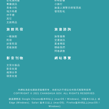
彰化爌肉飯
即時影像
餐廳資訊
小旅行
美食小吃
旅遊人潮警示燈號系統
地方特產
發現彰化
伴手禮
其它
文創商品
旅館民宿
旅遊諮詢
一般旅館
旅客服務
民宿
交通資訊
好客民宿
業者專區
星級旅館
聯絡我們
問卷調查
影音刊物
網站導覽
文宣出版品
影音欣賞
相簿分享
環景欣賞
本網站為彰化縣政府版權所有，未經允許不得以任何形式複製和採用
COPYRIGHT © 2021 CHANGHUA GOV. ALL RIGHTS RESERVED.
建議瀏覽器 Google Chrome版本60以上 (macOS / Windows)、IE版本11以上 或
Edge (Windows)、Safari 版本11以上 (macOS)、Firefox版本48以上(macOS /
Windows)