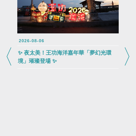
2026-08-06
✨ 夜太美！王功海洋嘉年華「夢幻光環
境」璀璨登場 ✨
2026-0
202