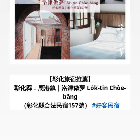
暑
【彰化旅宿推薦】
彰化縣．鹿港鎮｜洛津做夢 Lo̍k-tin Chòe-
bāng
（彰化縣合法民宿157號）
#好客民宿