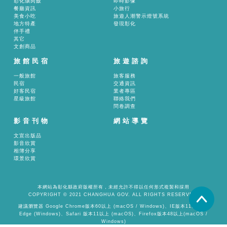
彰化爌肉飯
即時影像
餐廳資訊
小旅行
美食小吃
旅遊人潮警示燈號系統
地方特產
發現彰化
伴手禮
其它
文創商品
旅館民宿
旅遊諮詢
一般旅館
旅客服務
民宿
交通資訊
好客民宿
業者專區
星級旅館
聯絡我們
問卷調查
影音刊物
網站導覽
文宣出版品
影音欣賞
相簿分享
環景欣賞
本網站為彰化縣政府版權所有，未經允許不得以任何形式複製和採用
COPYRIGHT © 2021 CHANGHUA GOV. ALL RIGHTS RESERVED.
置頂
建議瀏覽器 Google Chrome版本60以上 (macOS / Windows)、IE版本11以上 或
Edge (Windows)、Safari 版本11以上 (macOS)、Firefox版本48以上(macOS /
Windows)