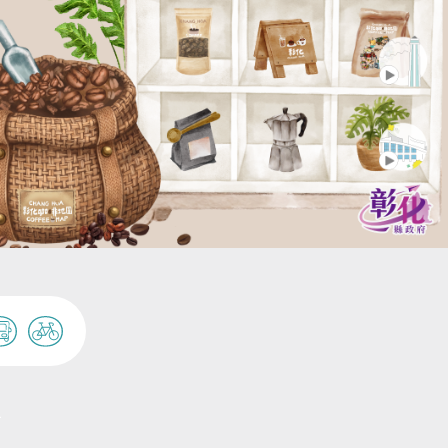
田尾公路花園および周辺の
人潮
花市場
田尾鄉