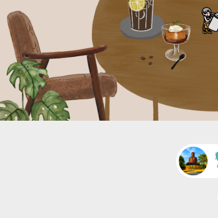
ア
交通
人潮適中