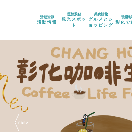
遊憩景點
美食購物
活動資訊
玩樂彰
観光スポッ
グルメとシ
活動情報
彰化で
ト
ョッピング