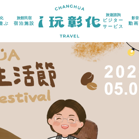
旅遊諮詢
化
旅館民宿
影音
ビジター
遊ぶ
宿泊施設
動画
サービス