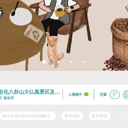
彰化八卦山大仏風景区及周
交通
人潮適中
辺
彰化市