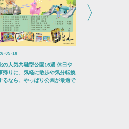
2026-05-18
26-05-18
彰化・四季の花
化の人気共融型公園16選 休日や
り豊かな旅へ、
事帰りに、気軽に散歩や気分転換
するなら、やっぱり公園が最適で
。