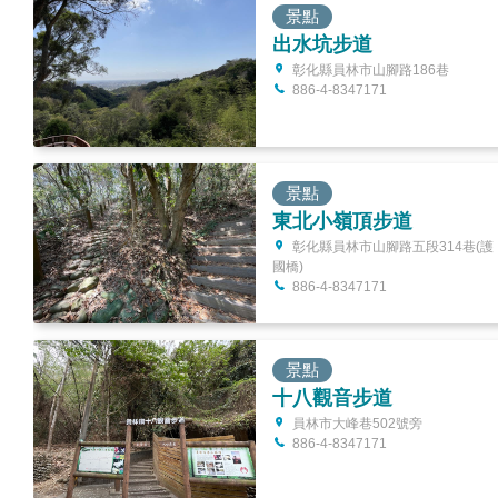
景點
出水坑步道
彰化縣員林市山腳路186巷
886-4-8347171
景點
東北小嶺頂步道
彰化縣員林市山腳路五段314巷(護
國橋)
886-4-8347171
景點
十八觀音步道
員林市大峰巷502號旁
886-4-8347171