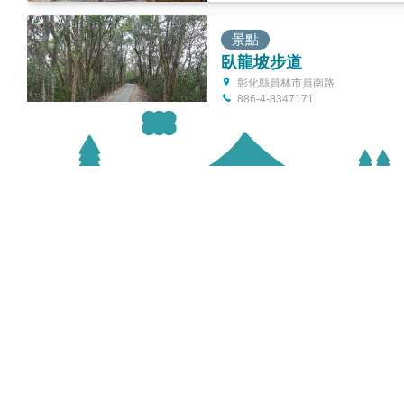
景點
臥龍坡步道
彰化縣員林市員南路
886-4-8347171
景點
豎井步道
彰化縣員林市出水巷
886-4-8347171
景點
琉璃仙境
彰化縣員林市大饒里香山路87-11
號
縣府地址
服務時
886-4-8373888