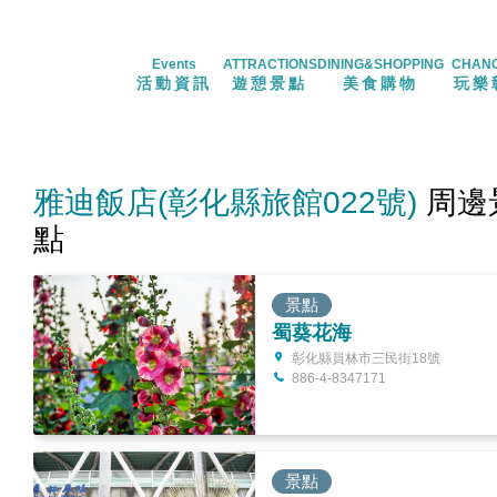
Events
ATTRACTIONS
DINING&SHOPPING
CHAN
活動資訊
遊憩景點
美食購物
玩樂
雅迪飯店(彰化縣旅館022號)
周邊
點
景點
蜀葵花海
彰化縣員林市三民街18號
886-4-8347171
景點