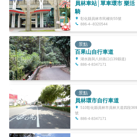
員林車站│單車環市 樂活
騎
彰化縣員林市民權街55號
886-4--8320544
景點
百果山自行車道
湖水路與八卦路口(139縣道)
886-4-8347171
景點
員林環市自行車道
510彰化縣員林市員林大道四段36
號
886-4-8347171