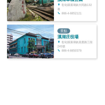
彰化縣溪湖鎮大同路132
巷
886-4-8852121
景點
溪湖庄役場
彰化縣溪湖鎮員鹿路三段
245號
886-4-8850379