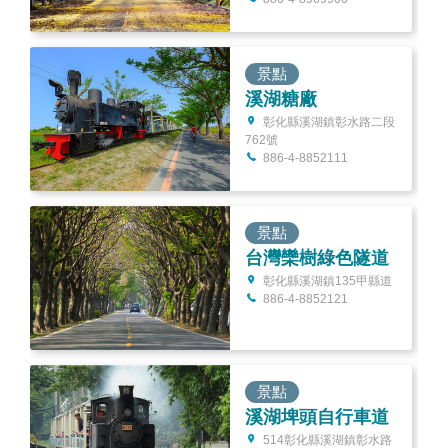
景點
溪湖糖廠
彰化縣溪湖鎮彰水路二段
762號
886-4-8852111
景點
台灣欒樹綠色隧道
彰化縣溪湖鎮135甲縣道
886-4-8852121
景點
溪湖埤頭自行車道
514彰化縣溪湖鎮彰水路