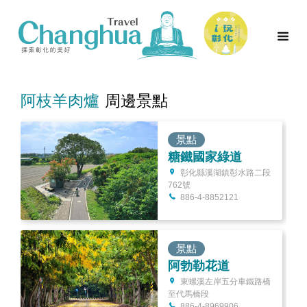
阿枝羊肉爐
周邊景點
景點
糖鐵國家綠道
彰化縣溪湖鎮彰水路二段
762號
886-4-8852121
景點
阿勃勒花道
東螺溪左岸五分車鐵路橋
至代馬橋段
886-4-8969906