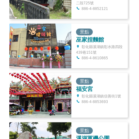
二段725號
886-4-8852121
景點
巫家捏麵館
彰化縣溪湖鎮彰水路四段
439巷151號
886-4-8610865
景點
福安宮
彰化縣溪湖鎮信善街1號
886-4-8853693
景點
溪湖軍機公園