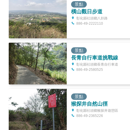
景點
橫山觀日步道
彰化縣社頭鄉八卦路
886-49-2222110
景點
長青自行車道挑戰線
彰化縣社頭鄉長青自行車道
886-49-2580525
景點
猴探井自然山徑
彰化縣社頭鄉猴探井遊憩區
886-49-2365226