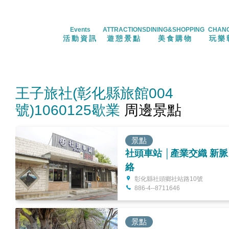
Events
ATTRACTIONS
DINING&SHOPPING
CHAN
活動資訊
遊憩景點
美食購物
玩樂
王子旅社(彰化縣旅館004
號)1060125歇業
周邊景點
景點
社頭車站 │產業交織 新脈
絡
彰化縣社頭鄉社站路10號
886-4--8711646
景點