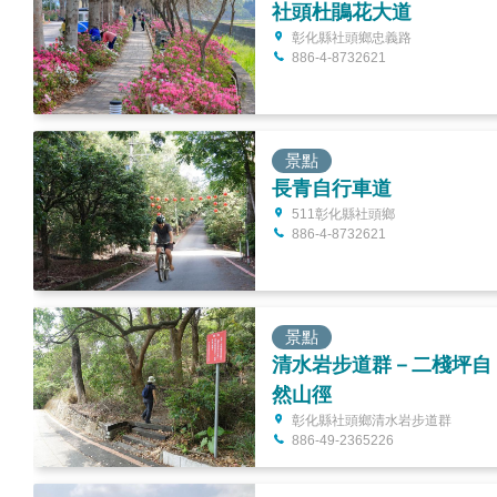
社頭杜鵑花大道
彰化縣社頭鄉忠義路
886-4-8732621
景點
長青自行車道
511彰化縣社頭鄉
886-4-8732621
景點
清水岩步道群－二棧坪自
然山徑
彰化縣社頭鄉清水岩步道群
886-49-2365226