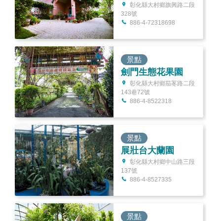
彰化縣大村鄉旗興路二段
328號
886-4-72318698
景點
劍門生態花果園
彰化縣大村鄉茄苳路二段
143巷72號
886-4-8522318
景點
展壯台大蘭園
彰化縣大村鄉中山路三段
137號
886-4-8527335
景點