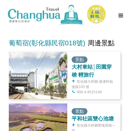
葡萄宿(彰化縣民宿018號)
周邊景點
景點
大村車站│田園穿
梭 輕旅行
彰化縣大村鄉 過溝村福
進路100 號
886-4-8525148
景點
平和社區雙心池塘
彰化縣大村鄉聖瑤西路一
段