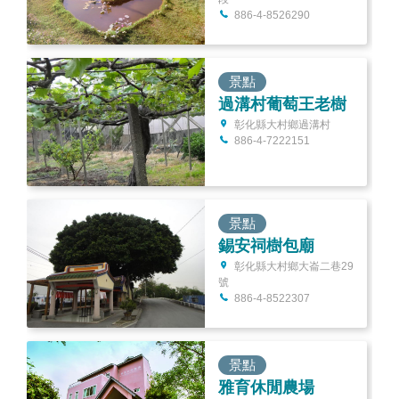
886-4-8526290
景點
過溝村葡萄王老樹
彰化縣大村鄉過溝村
886-4-7222151
景點
錫安祠樹包廟
彰化縣大村鄉大崙二巷29
號
886-4-8522307
景點
雅育休閒農場