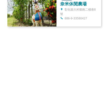
奈米休閒農場
彰化縣大村鄉南二橫巷8
號
886-9-33580427