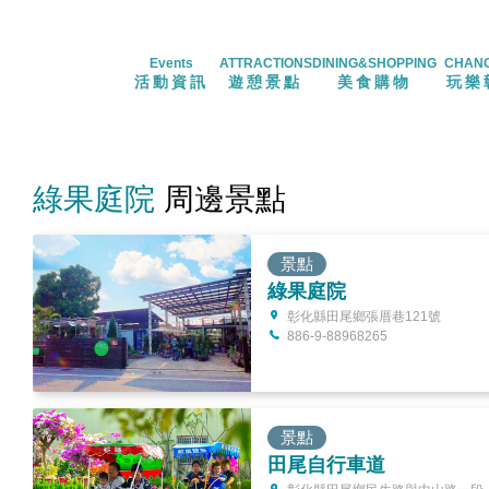
Events
ATTRACTIONS
DINING&SHOPPING
CHAN
活動資訊
遊憩景點
美食購物
玩樂
綠果庭院
周邊景點
景點
綠果庭院
彰化縣田尾鄉張厝巷121號
886-9-88968265
景點
田尾自行車道