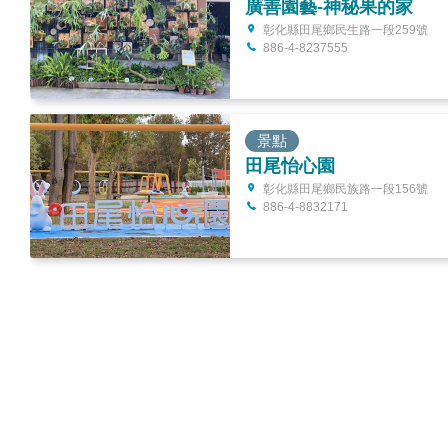
廣善園藝-神秘果的家
彰化縣田尾鄉民生路一段259號
886-4-8237555
景點
田尾怡心園
彰化縣田尾鄉民族路一段156號
886-4-8832171