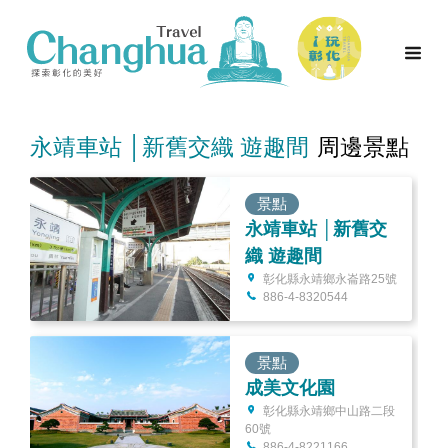
永靖車站 │新舊交織 遊趣間
周邊景點
景點
永靖車站 │新舊交
織 遊趣間
彰化縣永靖鄉永崙路25號
886-4-8320544
景點
成美文化園
彰化縣永靖鄉中山路二段
60號
886-4-8221166