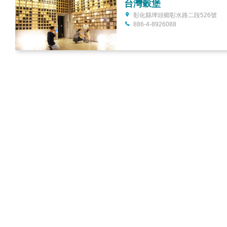
台灣穀堡
彰化縣埤頭鄉彰水路二段526號
886-4-8926088