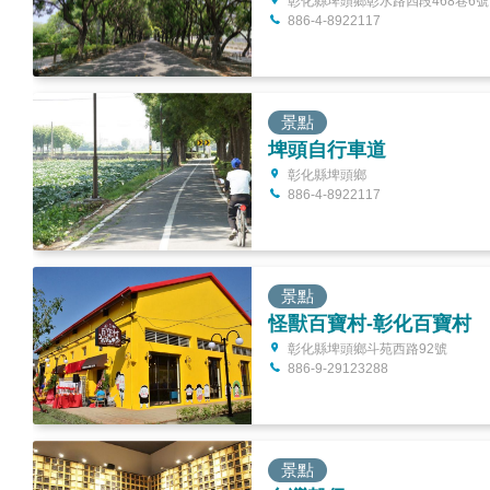
彰化縣埤頭鄉彰水路四段468巷6號
886-4-8922117
景點
埤頭自行車道
彰化縣埤頭鄉
886-4-8922117
景點
怪獸百寶村-彰化百寶村
彰化縣埤頭鄉斗苑西路92號
886-9-29123288
景點