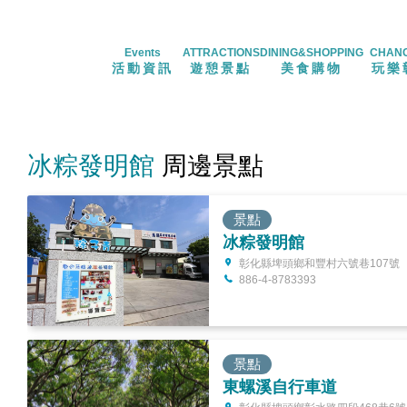
Events
ATTRACTIONS
DINING&SHOPPING
CHAN
活動資訊
遊憩景點
美食購物
玩樂
冰粽發明館
周邊景點
景點
冰粽發明館
彰化縣埤頭鄉和豐村六號巷107號
886-4-8783393
景點
東螺溪自行車道