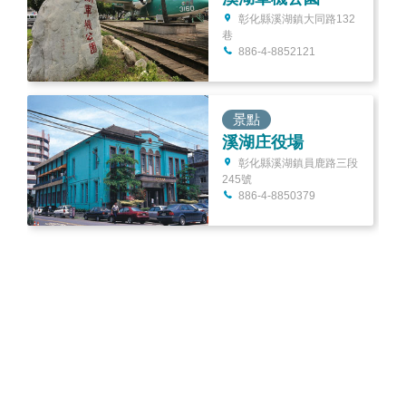
彰化縣溪湖鎮大同路132
巷
886-4-8852121
景點
溪湖庄役場
彰化縣溪湖鎮員鹿路三段
245號
886-4-8850379