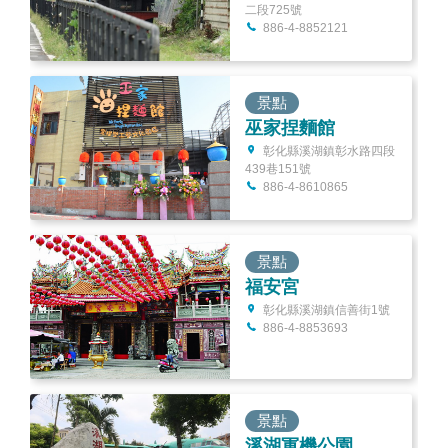
二段725號
886-4-8852121
景點
巫家捏麵館
彰化縣溪湖鎮彰水路四段
439巷151號
886-4-8610865
景點
福安宮
彰化縣溪湖鎮信善街1號
886-4-8853693
景點
溪湖軍機公園