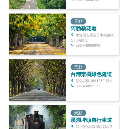
景點
阿勃勒花道
東螺溪左岸五分車鐵路橋
至代馬橋段
886-4-8969906
景點
台灣欒樹綠色隧道
彰化縣溪湖鎮135甲縣道
886-4-8852121
景點
溪湖埤頭自行車道
514彰化縣溪湖鎮彰水路