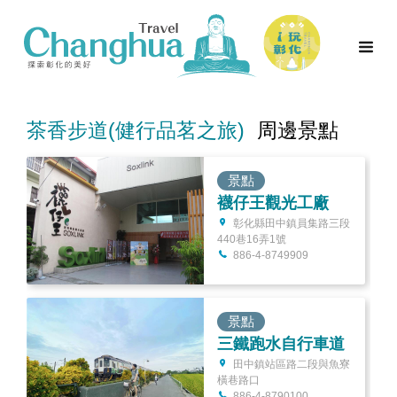
茶香步道(健行品茗之旅)
周邊景點
景點
襪仔王觀光工廠
彰化縣田中鎮員集路三段
440巷16弄1號
886-4-8749909
景點
三鐵跑水自行車道
田中鎮站區路二段與魚寮
橫巷路口
886-4-8790100