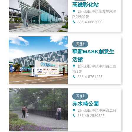
高鐵彰化站
彰化縣田中鎮龍潭里站區
路2段99號
886-4-0663000
景點
華新MASK創意生
活館
彰化縣田中鎮中州路二段
751號
886-4-8761226
景點
赤水崎公園
彰化縣田中鎮中南路二段
886-49-2580525