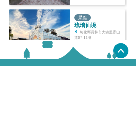
景點
琉璃仙境
彰化縣員林市大饒里香山
路87-11號
886-4-8373888
置頂
景點
台灣工藝之家-柯錦
中(聖興西佛國)
彰化縣員林市莒光路 732
號
886-4-8377069
景點
藤山步道
彰化縣員林市員南路394