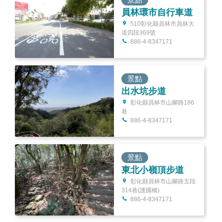
員林環市自行車道
510彰化縣員林市員林大
道四段369號
886-4-8347171
景點
出水坑步道
彰化縣員林市山腳路186
巷
886-4-8347171
景點
東北小嶺頂步道
彰化縣員林市山腳路五段
314巷(護國橋)
886-4-8347171