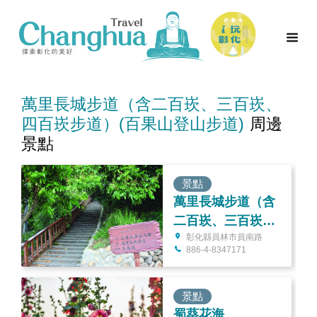
萬里長城步道（含二百崁、三百崁、
四百崁步道）(百果山登山步道)
周邊
景點
景點
萬里長城步道（含
二百崁、三百崁、
彰化縣員林市員南路
四百崁步道）(百果
886-4-8347171
山登山步道)
景點
蜀葵花海