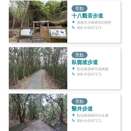
景點
十八觀音步道
員林市大峰巷502號旁
886-4-8347171
景點
臥龍坡步道
彰化縣員林市員南路
886-4-8347171
景點
豎井步道
彰化縣員林市出水巷
886-4-8347171