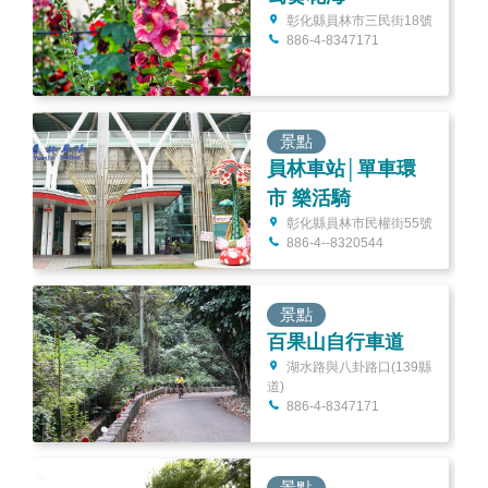
彰化縣員林市三民街18號
886-4-8347171
景點
員林車站│單車環
市 樂活騎
彰化縣員林市民權街55號
886-4--8320544
景點
百果山自行車道
湖水路與八卦路口(139縣
道)
886-4-8347171
景點