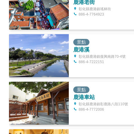
鹿港老街
彰化縣鹿港鎮瑤林街
886-4-7764923
景點
鹿港溪
彰化縣鹿港鎮復興南路70-4號
886-4-7222151
景點
鹿港車站
彰化縣鹿港鎮彰鹿路八段110號
886-4-7772006