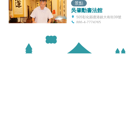
景點
吳肇勳書法館
505彰化縣鹿港鎮大有街39號
886-4-7774265
景點
和興青創基地
彰化縣鹿港鎮中山路108-8號
886-9-77362255
景點
台灣工藝之家-黃媽慶木
工作室
505彰化縣鹿港鎮永康路213號
886-4-7785593
縣府地址
服務時