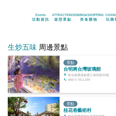
Events
ATTRACTIONS
DINING&SHOPPING
CHAN
活動資訊
遊憩景點
美食購物
玩樂
生炒五味
周邊景點
景點
台明將台灣玻璃館
彰化縣鹿港鎮鹿工南四路30號
886-4-7811299
景點
桂花巷藝術村