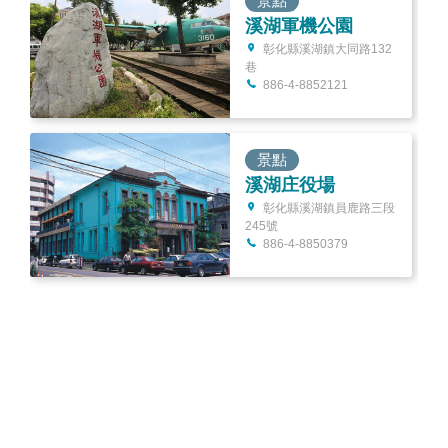
景點
溪湖軍機公園
彰化縣溪湖鎮大同路132
巷
886-4-8852121
景點
溪湖庄役場
彰化縣溪湖鎮員鹿路三段
245號
886-4-8850379