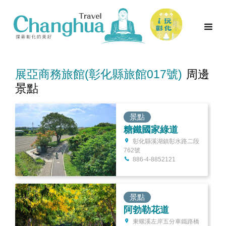
展亞商務旅館(彰化縣旅館017號)
周邊
景點
景點
糖鐵國家綠道
彰化縣溪湖鎮彰水路二段
762號
886-4-8852121
景點
阿勃勒花道
東螺溪左岸五分車鐵路橋