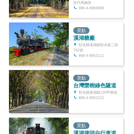
至代馬橋段
886-4-8969906
景點
溪湖糖廠
彰化縣溪湖鎮彰水路二段
762號
886-4-8852111
景點
台灣欒樹綠色隧道
彰化縣溪湖鎮135甲縣道
886-4-8852121
景點
溪湖埤頭自行車道