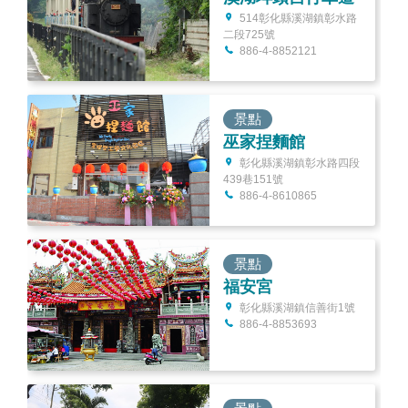
514彰化縣溪湖鎮彰水路
二段725號
886-4-8852121
景點
巫家捏麵館
彰化縣溪湖鎮彰水路四段
439巷151號
886-4-8610865
景點
福安宮
彰化縣溪湖鎮信善街1號
886-4-8853693