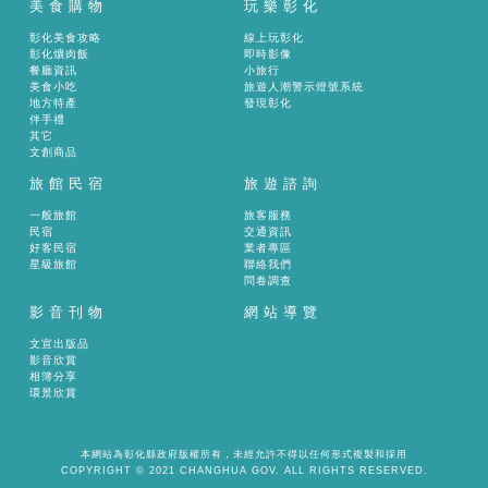
美食購物
玩樂彰化
彰化美食攻略
線上玩彰化
彰化爌肉飯
即時影像
餐廳資訊
小旅行
美食小吃
旅遊人潮警示燈號系統
地方特產
發現彰化
伴手禮
其它
文創商品
旅館民宿
旅遊諮詢
一般旅館
旅客服務
民宿
交通資訊
好客民宿
業者專區
星級旅館
聯絡我們
問卷調查
影音刊物
網站導覽
文宣出版品
影音欣賞
相簿分享
環景欣賞
本網站為彰化縣政府版權所有，未經允許不得以任何形式複製和採用
COPYRIGHT © 2021 CHANGHUA GOV. ALL RIGHTS RESERVED.