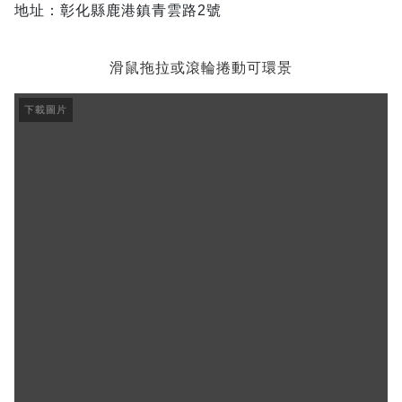
地址：彰化縣鹿港鎮青雲路2號
滑鼠拖拉或滾輪捲動可環景
下載圖片