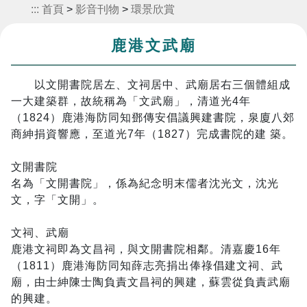
:::
首頁
>
影音刊物
>
環景欣賞
鹿港文武廟
以文開書院居左、文祠居中、武廟居右三個體組成
一大建築群，故統稱為「文武廟」，清道光4年
（1824）鹿港海防同知鄧傳安倡議興建書院，泉廈八郊
商紳捐資響應，至道光7年（1827）完成書院的建 築。
文開書院
名為「文開書院」，係為紀念明末儒者沈光文，沈光
文，字「文開」。
文祠、武廟
鹿港文祠即為文昌祠，與文開書院相鄰。清嘉慶16年
（1811）鹿港海防同知薛志亮捐出俸祿倡建文祠、武
廟，由士紳陳士陶負責文昌祠的興建，蘇雲從負責武廟
的興建。