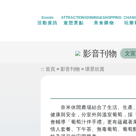
Events
ATTRACTIONS
DINING&SHOPPING
CHAN
活動資訊
遊憩景點
美食購物
玩樂
影音刊物
文宣
:::
首頁
>
影音刊物
>
環景欣賞
奈米休閒農場結合了生活、生產、生
健康與安全，分室外與溫室葡萄，採
會輔導「葡萄汁伴手禮」更有蘊藏著
情人套餐、下午茶、無毒葡萄、葡萄