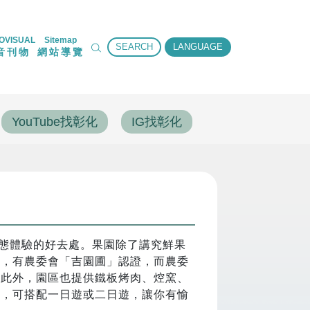
OVISUAL
Sitemap
SEARCH
LANGUAGE
音刊物
網站導覽
YouTube找彰化
IG找彰化
態體驗的好去處。果園除了講究鮮果
培，有農委會「吉園圃」認證，而農委
。此外，園區也提供鐵板烤肉、焢窯、
場，可搭配一日遊或二日遊，讓你有愉