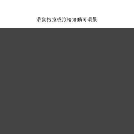
滑鼠拖拉或滾輪捲動可環景