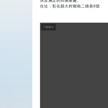
快及滿足的田園樂趣。
住址：彰化縣大村鄉南二橫巷8號
下載圖片