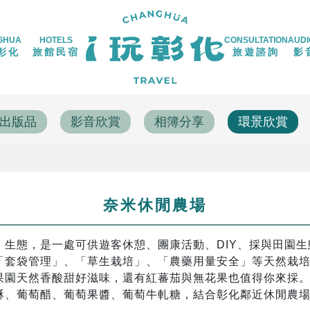
GHUA
HOTELS
CONSULTATION
AUDI
彰化
旅館民宿
旅遊諮詢
影
出版品
影音欣賞
相簿分享
環景欣賞
奈米休閒農場
態，是一處可供遊客休憩、團康活動、DIY、採與田園生
「套袋管理」、「草生栽培」、「農藥用量安全」等天然栽
果園天然香酸甜好滋味，還有紅蕃茄與無花果也值得你來採
酥、葡萄醋、葡萄果醬、葡萄牛軋糖，結合彰化鄰近休閒農