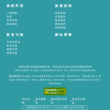
旅館民宿
旅遊諮詢
一般旅館
旅客服務
民宿
交通資訊
好客民宿
業者專區
星級旅館
聯絡我們
問卷調查
影音刊物
網站導覽
文宣出版品
影音欣賞
相簿分享
環景欣賞
本網站為彰化縣政府版權所有，未經允許不得以任何形式複製和採用
COPYRIGHT © 2021 CHANGHUA GOV. ALL RIGHTS RESERVED.
建議瀏覽器 Google Chrome版本60以上 (macOS / Windows)、IE版本11以上 或
Edge (Windows)、Safari 版本11以上 (macOS)、Firefox版本48以上(macOS /
Windows)
RSS訂
著作權聲
隱私權安全政
資訊安全政
閱
明
策
策
台灣時間2026-08-08 11:58:43
瀏覽人次32619899