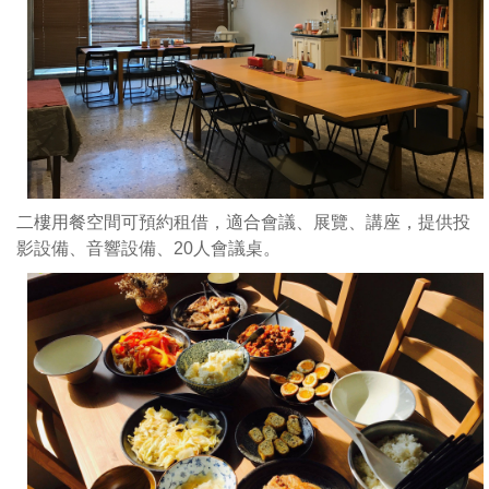
人
氣
套
餐
呢
二樓用餐空間可預約租借，適合會議、展覽、講座，提供投
影設備、音響設備、20人會議桌。