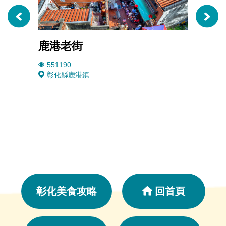
鹿港老街
鹿港
551190
1572
彰化縣鹿港鎮
彰化
彰化美食攻略
回首頁