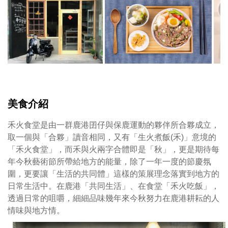
火
餐
食
香
堂
煎
門
豬
口
肉
丼
飯
單
點
美食介紹
香
煎
禾火食堂是由一群鹿港囝仔與保鹿運動的夥伴所合夥成立，
豬
取一個與「合夥」讀音相同，又有「生火煮飯(禾)」意境的
肉
「禾火食堂」，而禾與火兩字合體即是「秋」，更是期待每
(
年今秋藝術節所帶給地方的能量，除了一年一度的節慶氛
選
圍，更要讓「生活的共同體」這樣的策展理念落實到地方的
用
日常生活中。在鹿港「共同生活」、在食堂「禾火吃飯」，
厚
透過日常的咀嚼，細細品味幾年來今秋努力在鹿港耕耘的人
片
情味與地方情。
梅