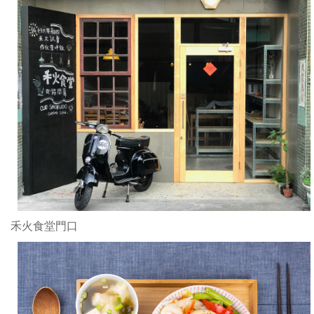
花
豬
肉
以
特
製
日
式
醬
汁
醃
漬
完
禾火食堂門口
美
的
油
花
在
鍋