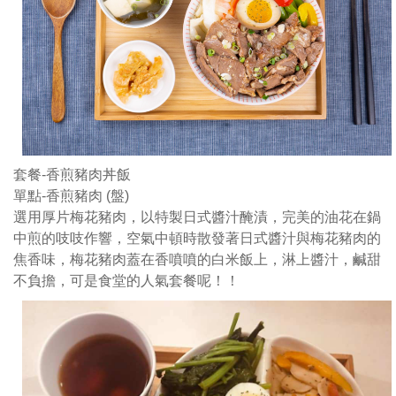
中
煎
的
吱
吱
作
響
空
套餐-香煎豬肉丼飯
氣
單點-香煎豬肉 (盤)
中
選用厚片梅花豬肉，以特製日式醬汁醃漬，完美的油花在鍋
頓
中煎的吱吱作響，空氣中頓時散發著日式醬汁與梅花豬肉的
時
焦香味，梅花豬肉蓋在香噴噴的白米飯上，淋上醬汁，鹹甜
散
不負擔，可是食堂的人氣套餐呢！！
發
著
日
式
醬