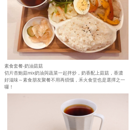
汁
與
梅
花
豬
肉
的
焦
香
味
素食套餐-奶油菇菇
梅
切片杏鮑菇mix奶油與蔬菜一起拌炒，奶香配上菇菇，香濃
花
好滋味～素食朋友聚餐不用再煩惱，禾火食堂也是選擇之一
豬
囉！
肉
蓋
在
香
噴
噴