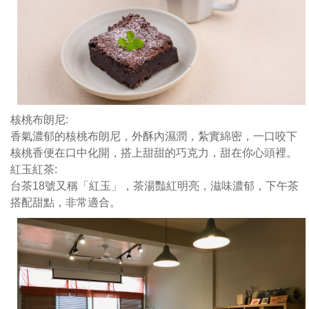
的
白
米
飯
上
淋
上
核桃布朗尼:
醬
香氣濃郁的核桃布朗尼，外酥內濕潤，紮實綿密，一口咬下
汁
核桃香便在口中化開，搭上甜甜的巧克力，甜在你心頭裡。
鹹
紅玉紅茶:
甜
台茶18號又稱「紅玉」，茶湯豔紅明亮，滋味濃郁，下午茶
不
搭配甜點，非常適合。
負
擔
可
是
食
堂
的