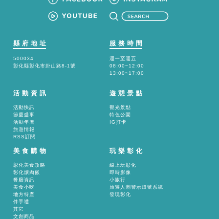
縣府地址
服務時間
500034
週一至週五
彰化縣彰化市卦山路8-1號
08:00~12:00
13:00~17:00
活動資訊
遊憩景點
活動快訊
觀光景點
節慶盛事
特色公園
活動年曆
IG打卡
旅遊情報
RSS訂閱
美食購物
玩樂彰化
彰化美食攻略
線上玩彰化
彰化爌肉飯
即時影像
餐廳資訊
小旅行
美食小吃
旅遊人潮警示燈號系統
地方特產
發現彰化
伴手禮
其它
文創商品