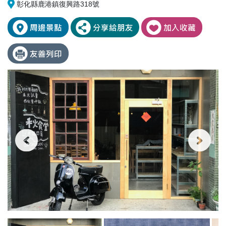
彰化縣鹿港鎮復興路318號
禾
套