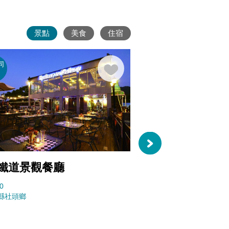
景點
美食
住宿
同
老街巡
廟宇古
禮
蹟
鐵道景觀餐廳
社頭清水岩寺
0
36673
縣社頭鄉
彰化縣社頭鄉