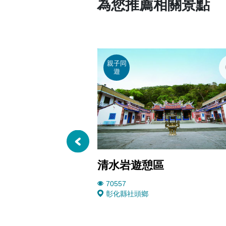
為您推薦相關景點
親子同
遊
清水岩遊憩區
70557
彰化縣社頭鄉