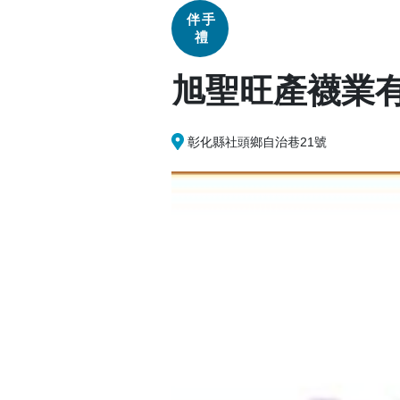
伴手
禮
旭聖旺產襪業
彰化縣社頭鄉自治巷21號