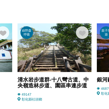
綠野森
親子
呼吸
遊
清水岩步道群-十八彎古道、中
銀河
央嶺造林步道、園區串連步道
4687
彰化
49147
彰化縣社頭鄉