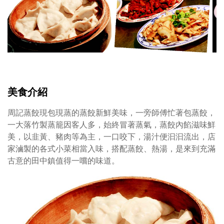
蒸
餃
美食介紹
周記蒸餃現包現蒸的蒸餃新鮮美味，一旁師傅忙著包蒸餃，
一大落竹製蒸籠因客人多，始終冒著蒸氣，蒸餃內餡滋味鮮
美，以韭黃、豬肉等為主，一口咬下，湯汁便汩汩流出，店
家滷製的各式小菜相當入味，搭配蒸餃、熱湯，是來到充滿
古意的田中鎮值得一嚐的味道。