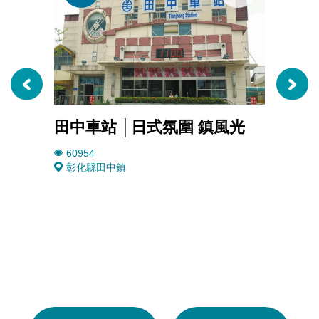
田中車站 │日式氛圍 鎮風光
赤水
60954
3943
彰化縣田中鎮
彰化