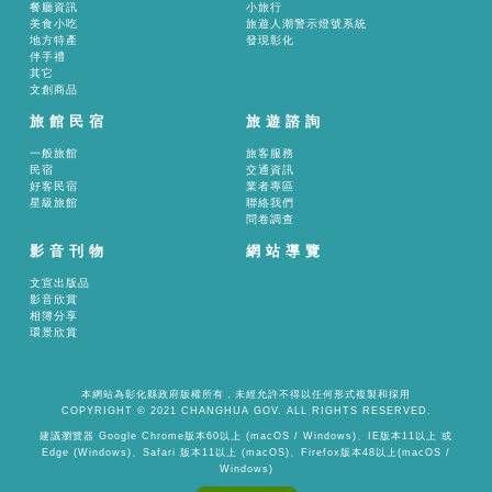
餐廳資訊
小旅行
美食小吃
旅遊人潮警示燈號系統
地方特產
發現彰化
伴手禮
其它
文創商品
旅館民宿
旅遊諮詢
一般旅館
旅客服務
民宿
交通資訊
好客民宿
業者專區
星級旅館
聯絡我們
問卷調查
影音刊物
網站導覽
文宣出版品
影音欣賞
相簿分享
環景欣賞
本網站為彰化縣政府版權所有，未經允許不得以任何形式複製和採用
COPYRIGHT © 2021 CHANGHUA GOV. ALL RIGHTS RESERVED.
建議瀏覽器 Google Chrome版本60以上 (macOS / Windows)、IE版本11以上 或
Edge (Windows)、Safari 版本11以上 (macOS)、Firefox版本48以上(macOS /
Windows)