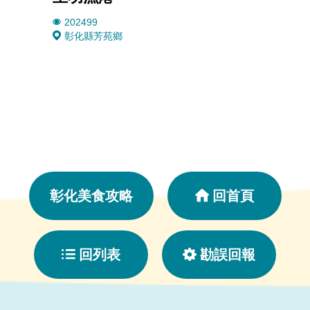
202499
1267
彰化縣芳苑鄉
528
彰化美食攻略
回首頁
回列表
勘誤回報