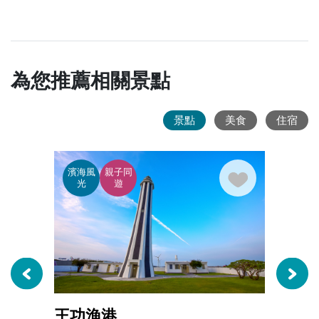
為您推薦相關景點
景點
美食
住宿
濱海風
親子同
濱海
光
遊
光
王功漁港
芳苑