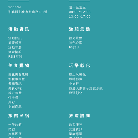
500034
週一至週五
彰化縣彰化市卦山路8-1號
08:00~12:00
13:00~17:00
活動資訊
遊憩景點
活動快訊
觀光景點
節慶盛事
特色公園
活動年曆
IG打卡
旅遊情報
RSS訂閱
美食購物
玩樂彰化
彰化美食攻略
線上玩彰化
彰化爌肉飯
即時影像
餐廳資訊
小旅行
美食小吃
旅遊人潮警示燈號系統
地方特產
發現彰化
伴手禮
其它
文創商品
旅館民宿
旅遊諮詢
一般旅館
旅客服務
民宿
交通資訊
好客民宿
業者專區